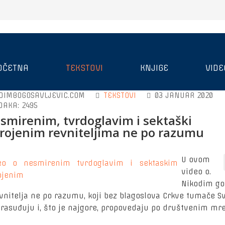
OČETNA
TEKSTOVI
KNJIGE
VIDE
DIMBOGOSAVLJEVIC.COM
TEKSTOVI
03 JANUAR 2020
DAKA: 2495
smirenim, tvrdoglavim i sektaški
rojenim revniteljima ne po razumu
U ovom
video o.
Nikodim go
evnitelja ne po razumu, koji bez blagoslova Crkve tumače S
 rasuđuju i, što je najgore, propovedaju po društvenim mr