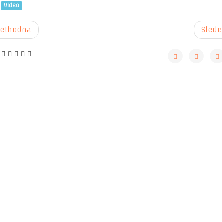
:
Video
rethodna
Slede
: