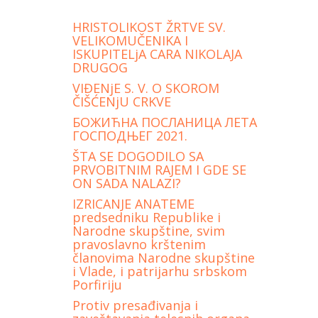
HRISTOLIKOST ŽRTVE SV.
VELIKOMUČENIKA I
ISKUPITELjA CARA NIKOLAJA
DRUGOG
VIĐENjE S. V. O SKOROM
ČIŠĆENjU CRKVE
БОЖИЋНА ПОСЛАНИЦА ЛЕТА
ГОСПОДЊЕГ 2021.
ŠTA SE DOGODILO SA
PRVOBITNIM RAJEM I GDE SE
ON SADA NALAZI?
IZRICANJE ANATEME
predsedniku Republike i
Narodne skupštine, svim
pravoslavno krštenim
članovima Narodne skupštine
i Vlade, i patrijarhu srbskom
Porfiriju
Protiv presađivanja i