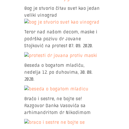
Bog je stvorio čitav svet kao jedan
veliki vinograd
Teror nad našom decom, maske i
podrška pozivu dr Jovane
Stojković na protest 07. 09. 2020.
Beseda o bogatom mladiću,
nedelja 12. po duhovima, 30. 08.
2020.
Braćo i sestre, ne bojte se!
Razgovor Danka Vasovića sa
arhimandritom dr Nikodimom