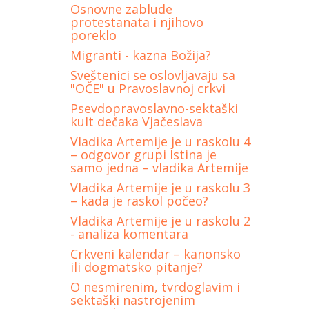
Osnovne zablude
protestanata i njihovo
poreklo
Migranti - kazna Božija?
Sveštenici se oslovljavaju sa
"OČE" u Pravoslavnoj crkvi
Psevdopravoslavno-sektaški
kult dečaka Vjačeslava
Vladika Artemije je u raskolu 4
– odgovor grupi Istina je
samo jedna – vladika Artemije
Vladika Artemije je u raskolu 3
– kada je raskol počeo?
Vladika Аrtemije je u raskolu 2
- analiza komentara
Crkveni kalendar – kanonsko
ili dogmatsko pitanje?
O nesmirenim, tvrdoglavim i
sektaški nastrojenim