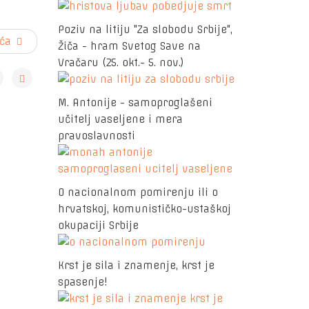
Poziv na litiju "Za slobodu Srbije",
ća
Žiča - hram Svetog Save na
Vračaru (25. okt.- 5. nov.)
M. Antonije - samoproglašeni
učitelj vaseljene i mera
pravoslavnosti
O nacionalnom pomirenju ili o
hrvatskoj, komunističko-ustaškoj
okupaciji Srbije
Krst je sila i znamenje, krst je
spasenje!