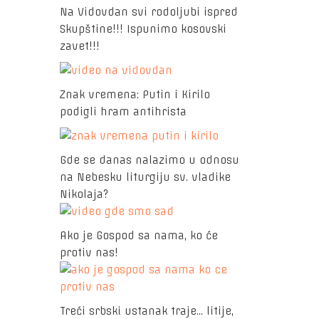
Na Vidovdan svi rodoljubi ispred
Skupštine!!! Ispunimo kosovski
zavet!!!
Znak vremena: Putin i Kirilo
podigli hram antihrista
Gde se danas nalazimo u odnosu
na Nebesku liturgiju sv. vladike
Nikolaja?
Ako je Gospod sa nama, ko će
protiv nas!
Treći srbski ustanak traje... litije,