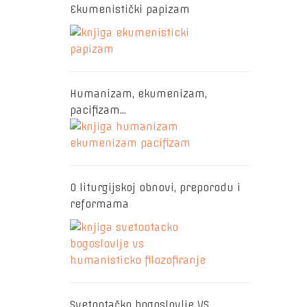
Ekumenistički papizam
Humanizam, ekumenizam,
pacifizam…
O liturgijskoj obnovi, preporodu i
reformama
Svetootačko bogoslovlje VS