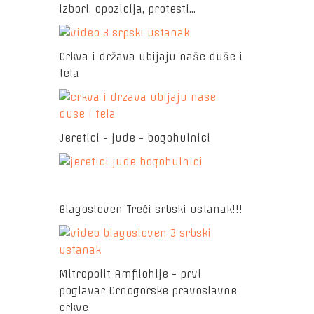
izbori, opozicija, protesti...
Crkva i država ubijaju naše duše i
tela
Jeretici - jude - bogohulnici
Blagosloven Treći srbski ustanak!!!
Mitropolit Amfilohije - prvi
poglavar Crnogorske pravoslavne
crkve