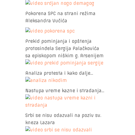
Pokorena SPC na strani režima
Aleksandra Vučića
Prekid pominjanja i opštenja
protosinđela Sergija Palačkovića
sa episkopom niškim g. Arsenijem
Analiza protesta i kako dalje...
Nastupa vreme kazne i stradanja...
Srbi se nisu odazvali na poziv sv.
kneza Lazara