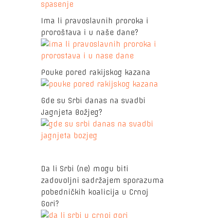
Ima li pravoslavnih proroka i
proroštava i u naše dane?
Pouke pored rakijskog kazana
Gde su Srbi danas na svadbi
Jagnjeta Božjeg?
Da li Srbi (ne) mogu biti
zadovoljni sadržajem sporazuma
pobedničkih koalicija u Crnoj
Gori?