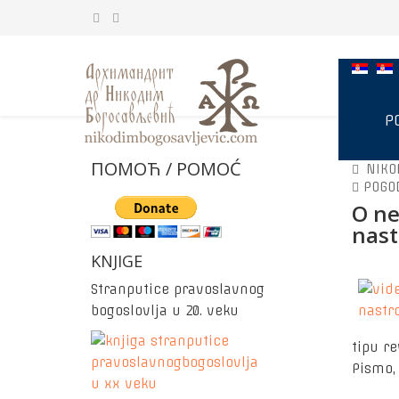
P
ПОМОЋ / POMOĆ
NIKO
POGO
O ne
nast
KNJIGE
Stranputice pravoslavnog
bogoslovlja u 20. veku
tipu r
Pismo,