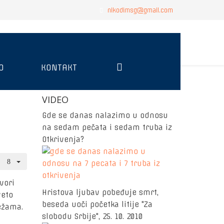
nikodimsg@gmail.com
O
KONTAKT
VIDEO
Gde se danas nalazimo u odnosu
na sedam pečata i sedam truba iz
Otkrivenja?
vori
Hristova ljubav pobeđuje smrt,
veto
beseda uoči početka litije "Za
ežama.
slobodu Srbije", 25. 10. 2010