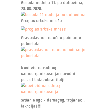
Beseda nedelja 11. po duhovima,
23. 08. 2020.
Proglas srbske mreže
Pravoslavno i naučno poimanje
puberteta
Novi vid narodnog
samoorganizovanja: narodni
pokret Ustavobranitelji
Srđan Nogo - demagog, trojanac i
lakrdijaš!!!