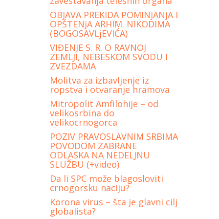
zaveštavanja telesnih organa
OBJAVA PREKIDA POMINjANjA I
OPŠTENjA ARHIM. NIKODIMA
(BOGOSAVLjEVIĆA)
VIĐENJE S. R. O RAVNOJ
ZEMLJI, NEBESKOM SVODU I
ZVEZDAMA
Molitva za izbavljenje iz
ropstva i otvaranje hramova
Mitropolit Amfilohije – od
velikosrbina do
velikocrnogorca
POZIV PRAVOSLAVNIM SRBIMA
POVODOM ZABRANE
ODLASKA NA NEDELJNU
SLUŽBU (+video)
Da li SPC može blagosloviti
crnogorsku naciju?
Korona virus – šta je glavni cilj
globalista?