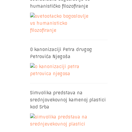
humanističko filozofiranje
O kanonizaciji Petra drugog
Petrovića Njegoša
Simvolika predstava na
srednjovekovnoj kamenoj plastici
kod Srba