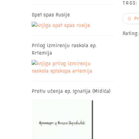
TAGS
Opet spas Rusije
P
Rating
Prilog izmirenju raskola ep.
Artemija
Protiv učenja ep. Ignatija (Midića)