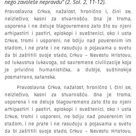
nego zavoleše nepravdu“ (2. Sol. 2, 11-12).
Pravoslavna Crkva, nažalost, hronično i, čini se,
neizlečivo, kasni za stvarnošću. Ona je troma,
usporena i ne deluje blagovremeno zato što su njeni
arhipastiri i pastiri, episkopi i sveštenici, oko i usta
Crkve, tromi i usporeni, ne bdiju nad poverenim im
stadom, i ne prate i ne rasuđuju o pojavama u svetu
da bi zaštitili svoje stado, Crkvu – Nevestu Hristovu,
od lukavstva lukavoga, od savremene civilizacije koja
je prividno humanistička, a dublje, suštinskije
posmatrano, satanska.
Pravoslavna Crkva, nažalost, hronično i, čini se,
neizlečivo, kasni za stvarnošću. Ona je troma,
usporena i ne deluje blagovremeno zato što su njeni
arhipastiri i pastiri, episkopi i sveštenici, oko i usta
Crkve, tromi i usporeni, ne bdiju nad poverenim im
stadom, i ne prate i ne rasuđuju o pojavama u svetu
da bi zaštitili svoje stado, Crkvu – Nevestu Hristovu,