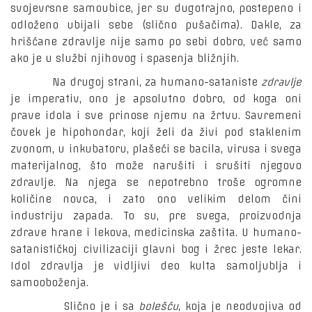
svojevrsne samoubice, jer su dugotrajno, postepeno i
odloženo ubijali sebe (slično pušačima). Dakle, za
hrišćane zdravlje nije samo po sebi dobro, već samo
ako je u službi njihovog i spasenja bližnjih.
Na drugoj strani, za humano-sataniste
zdravlje
je imperativ, ono je apsolutno dobro, od koga oni
prave idola i sve prinose njemu na žrtvu. Savremeni
čovek je hipohondar, koji želi da živi pod staklenim
zvonom, u inkubatoru, plašeći se bacila, virusa i svega
materijalnog, što može narušiti i srušiti njegovo
zdravlje. Na njega se nepotrebno troše ogromne
količine novca, i zato ono velikim delom čini
industriju zapada. To su, pre svega, proizvodnja
zdrave hrane i lekova, medicinska zaštita. U humano-
satanističkoj civilizaciji glavni bog i žrec jeste lekar.
Idol zdravlja je vidljivi deo kulta samoljublja i
samooboženja.
Slično je i sa
bolešću
, koja je neodvojiva od