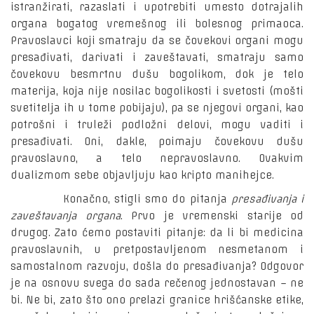
istranžirati, razaslati i upotrebiti umesto dotrajalih
organa bogatog vremešnog ili bolesnog primaoca.
Pravoslavci koji smatraju da se čovekovi organi mogu
presađivati, darivati i zaveštavati, smatraju samo
čovekovu besmrtnu dušu bogolikom, dok je telo
materija, koja nije nosilac bogolikosti i svetosti (mošti
svetitelja ih u tome pobijaju), pa se njegovi organi, kao
potrošni i truleži podložni delovi, mogu vaditi i
presađivati. Oni, dakle, poimaju čovekovu dušu
pravoslavno, a telo nepravoslavno. Ovakvim
dualizmom sebe objavljuju kao kripto manihejce.
Konačno, stigli smo do pitanja
presađivanja i
zaveštavanja organa
. Prvo je vremenski starije od
drugog. Zato ćemo postaviti pitanje: da li bi medicina
pravoslavnih, u pretpostavljenom nesmetanom i
samostalnom razvoju, došla do presađivanja? Odgovor
je na osnovu svega do sada rečenog jednostavan – ne
bi. Ne bi, zato što ono prelazi granice hrišćanske etike,