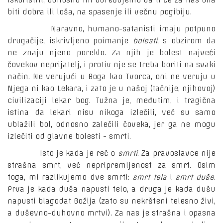
iskoristiti, odnosno mi određujemo da li će za nas ona
biti dobra ili loša, na spasenje ili večnu pogibiju.
Naravno, humano-satanisti imaju potpuno
drugačije, iskrivljeno poimanje
bolesti
, s obzirom da
ne znaju njeno poreklo. Za njih je bolest najveći
čovekov neprijatelj, i protiv nje se treba boriti na svaki
način. Ne verujući u Boga kao Tvorca, oni ne veruju u
Njega ni kao Lekara, i zato je u našoj (tačnije, njihovoj)
civilizaciji lekar bog. Tužna je, međutim, i tragična
istina da lekari nisu nikoga izlečili, već su samo
ublažili bol, odnosno zalečili čoveka, jer ga ne mogu
izlečiti od glavne bolesti - smrti.
Isto je kada je reč o
smrti
. Za pravoslavce nije
strašna smrt, već nepripremljenost za smrt. Osim
toga, mi razlikujemo dve smrti:
smrt tela
i
smrt duše
.
Prva je kada duša napusti telo, a druga je kada dušu
napusti blagodat Božija (zato su nekršteni telesno živi,
a duševno-duhovno mrtvi). Za nas je strašna i opasna