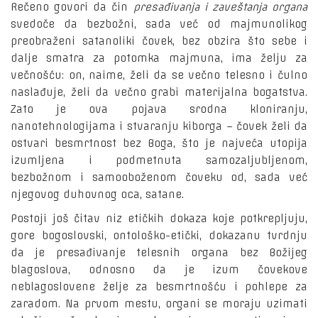
Rečeno govori da čin
presađivanja i zaveštanja organa
svedoče da bezbožni, sada već od majmunolikog
preobraženi satanoliki čovek, bez obzira što sebe i
dalje smatra za potomka majmuna, ima želju za
večnošću: on, naime, želi da se večno telesno i čulno
naslađuje, želi da večno grabi materijalna bogatstva.
Zato je ova pojava srodna kloniranju,
nanotehnologijama i stvaranju kiborga – čovek želi da
ostvari besmrtnost bez Boga, što je najveća utopija
izumljena i podmetnuta samozaljubljenom,
bezbožnom i samooboženom čoveku od, sada već
njegovog duhovnog oca, satane.
Postoji još čitav niz etičkih dokaza koje potkrepljuju,
gore bogoslovski, ontološko-etički, dokazanu tvrdnju
da je presađivanje telesnih organa bez Božijeg
blagoslova, odnosno da je izum čovekove
neblagoslovene želje za besmrtnošću i pohlepe za
zaradom. Na prvom mestu, organi se moraju uzimati