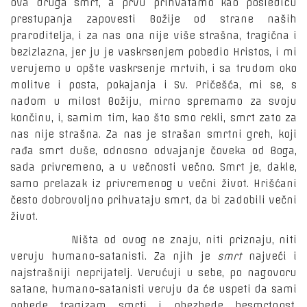
ova druga smrt, a prvu prihvatamo kao posledicu
prestupanja zapovesti Božije od strane naših
praroditelja, i za nas ona nije više strašna, tragična i
bezizlazna, jer ju je vaskrsenjem pobedio Hristos, i mi
verujemo u opšte vaskrsenje mrtvih, i sa trudom oko
molitve i posta, pokajanja i Sv. Pričešća, mi se, s
nadom u milost Božiju, mirno spremamo za svoju
končinu, i, samim tim, kao što smo rekli, smrt zato za
nas nije strašna. Za nas je strašan smrtni greh, koji
rađa smrt duše, odnosno odvajanje čoveka od Boga,
sada privremeno, a u večnosti večno. Smrt je, dakle,
samo prelazak iz privremenog u večni život. Hrišćani
često dobrovoljno prihvataju smrt, da bi zadobili večni
život.
Ništa od ovog ne znaju, niti priznaju, niti
veruju humano-satanisti. Za njih je
smrt
najveći i
najstrašniji neprijatelj. Verućuji u sebe, po nagovoru
satane, humano-satanisti veruju da će uspeti da sami
pobede tragizam smrti i obezbede besmrtnost.