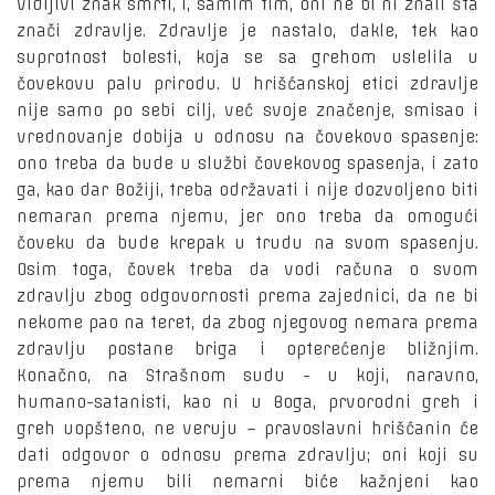
vidljivi znak smrti, i, samim tim, oni ne bi ni znali šta
znači zdravlje. Zdravlje je nastalo, dakle, tek kao
suprotnost bolesti, koja se sa grehom uslelila u
čovekovu palu prirodu. U hrišćanskoj etici zdravlje
nije samo po sebi cilj, već svoje značenje, smisao i
vrednovanje dobija u odnosu na čovekovo spasenje:
ono treba da bude u službi čovekovog spasenja, i zato
ga, kao dar Božiji, treba održavati i nije dozvoljeno biti
nemaran prema njemu, jer ono treba da omogući
čoveku da bude krepak u trudu na svom spasenju.
Osim toga, čovek treba da vodi računa o svom
zdravlju zbog odgovornosti prema zajednici, da ne bi
nekome pao na teret, da zbog njegovog nemara prema
zdravlju postane briga i opterećenje bližnjim.
Konačno, na Strašnom sudu - u koji, naravno,
humano-satanisti, kao ni u Boga, prvorodni greh i
greh uopšteno, ne veruju – pravoslavni hrišćanin će
dati odgovor o odnosu prema zdravlju; oni koji su
prema njemu bili nemarni biće kažnjeni kao