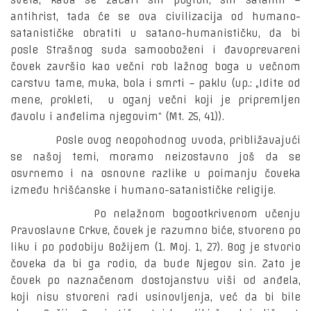
sveta, kada se zacari sin pogibli, sin satanin –
antihrist, tada će se ova civilizacija od humano-
satanističke obratiti u satano-humanističku, da bi
posle Strašnog suda samooboženi i đavoprevareni
čovek završio kao večni rob lažnog boga u večnom
carstvu tame, muka, bola i smrti – paklu (up.: „Idite od
mene, prokleti, u oganj večni koji je pripremljen
đavolu i anđelima njegovim“ (Mt. 25, 41)).
Posle ovog neopohodnog uvoda, približavajući
se našoj temi, moramo neizostavno još da se
osvrnemo i na osnovne razlike u poimanju čoveka
između hrišćanske i humano-satanističke religije.
Po nelažnom bogootkrivenom učenju
Pravoslavne Crkve, čovek je razumno biće, stvoreno po
liku i po podobiju Božijem (1. Moj. 1, 27). Bog je stvorio
čoveka da bi ga rodio, da bude Njegov sin. Zato je
čovek po naznačenom dostojanstvu viši od anđela,
koji nisu stvoreni radi usinovljenja, već da bi bile