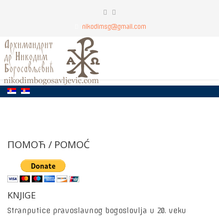
nikodimsg@gmail.com
ПОМОЋ / POMOĆ
KNJIGE
Stranputice pravoslavnog bogoslovlja u 20. veku