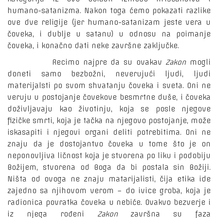
humano-satanizma. Nakon toga ćemo pokazati razlike
ove dve religije (jer humano-satanizam jeste vera u
čoveka, i dublje u satanu) u odnosu na poimanje
čoveka, i konačno dati neke završne zaključke.
Recimo najpre da su ovakav
Zakon
mogli
doneti samo bezbožni, neverujući ljudi, ljudi
materijalsti po svom shvatanju čoveka i sveta. Oni ne
veruju u postojanje čovekove besmrtne duše, i čoveka
doživljavaju kao životinju, koja se posle njegove
fizičke smrti, koja je tačka na njegovo postojanje, može
iskasapiti i njegovi organi deliti potrebitima. Oni ne
znaju da je dostojantvo čoveka u tome što je on
neponovljiva ličnost koja je stvorena po liku i podobiju
Božijem, stvorena od Boga da bi postala sin Božiji.
Ništa od ovoga ne znaju matarijalisti, čija etika ide
zajedno sa njihovom verom – do ivice groba, koja je
radionica povratka čoveka u nebiće. Ovakvo bezverje i
iz njega rođeni
Zakon
završna su faza