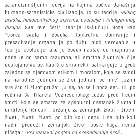
satanoizmišljenih teorija na kojima počiva današnja
humano-satanistička civilizacija. To su teorije
velikog
praska
,
heliocentričnog sistema
,
evolucije
i
inteligentnog
dizajna
. Sve ove četiri teorije isključuju Boga kao
Tvorca sveta i čoveka. Konkretno, doniranje i
presađivanje organa je po duhu plod verovanja u
teoriju evolucije: ako je čovek nastao od majmuna,
onda je on samo razumna, ali smrtna životinja, čije
dostojanstvo se, kao što smo rekli, sahranjuje u grob
zajedno sa njegovom etikom i moralom, koja se svodi
na narodne: „jednom se živi, jednom se mre“, „uzmi
sve što ti život pruža“, „u se, na se i poda se“... Ili, po
rečima Sv. Filareta Voznesenskog: „užas pred licem
smrti, koja se smatra za apsolutni nestanak života i
uništenje ličnosti, i držanje za zemaljski život – živeti,
živeti, živeti, živeti, po bilo koju cenu i na bilo koji
način produžiti zemaljski život, posle koga nema
ničega!“ (
Pravoslavni pogled na presađivanje srca
).