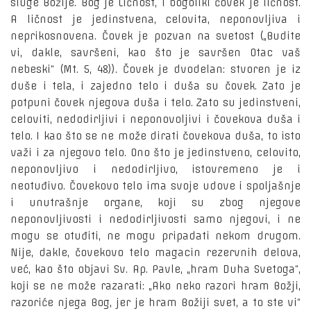
sluge Božije. Bog je Ličnost, i bogoliki čovek je ličnost.
A ličnost je jedinstvena, celovita, neponovljiva i
neprikosnovena. Čovek je pozvan na svetost („Budite
vi, dakle, savršeni, kao što je savršen Otac vaš
nebeski“ (Mt. 5, 48)). Čovek je dvodelan: stvoren je iz
duše i tela, i zajedno telo i duša su čovek. Zato je
potpuni čovek njegova duša i telo. Zato su jedinstveni,
celoviti, nedodirljivi i neponovoljivi i čovekova duša i
telo. I kao što se ne može dirati čovekova duša, to isto
važi i za njegovo telo. Ono što je jedinstveno, celovito,
neponovljivo i nedodirljivo, istovremeno je i
neotuđivo. Čovekovo telo ima svoje udove i spoljašnje
i unutrašnje organe, koji su zbog njegove
neponovljivosti i nedodirljivosti samo njegovi, i ne
mogu se otuđiti, ne mogu pripadati nekom drugom.
Nije, dakle, čovekovo telo magacin rezervnih delova,
već, kao što objavi Sv. Ap. Pavle, „hram Duha Svetoga“,
koji se ne može razarati: „Ako neko razori hram Božji,
razoriće njega Bog, jer je hram Božiji svet, a to ste vi“