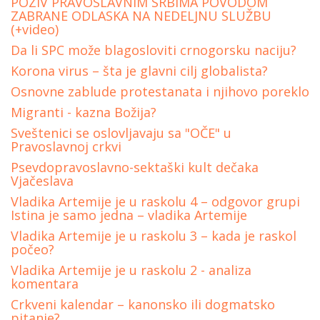
POZIV PRAVOSLAVNIM SRBIMA POVODOM
ZABRANE ODLASKA NA NEDELJNU SLUŽBU
(+video)
Da li SPC može blagosloviti crnogorsku naciju?
Korona virus – šta je glavni cilj globalista?
Osnovne zablude protestanata i njihovo poreklo
Migranti - kazna Božija?
Sveštenici se oslovljavaju sa "OČE" u
Pravoslavnoj crkvi
Psevdopravoslavno-sektaški kult dečaka
Vjačeslava
Vladika Artemije je u raskolu 4 – odgovor grupi
Istina je samo jedna – vladika Artemije
Vladika Artemije je u raskolu 3 – kada je raskol
počeo?
Vladika Аrtemije je u raskolu 2 - analiza
komentara
Crkveni kalendar – kanonsko ili dogmatsko
pitanje?