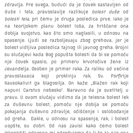
zdravlja. Pre svega, budući da je čovek sastavljen od
duše i tela, pravoslavlje razlikuje
bolest duše
od
bolesti tela
, pri čemu je druga posledica prve. Iako je
na teorijskom planu bolest loša, za hrišćane ona
dobija svojstvo, kao što smo naglasili, u odnosu na
spasenje. Ljudi se razboljevaju zbog grehova, jer je
bolest vidljiva posledica tajnog ili javnog greha. Brojni
su slučajevi kada Bog popušta bolesti da bi se pomoću
nje čovek spasio, po primeru krvotočive žene iz
Jevanđelja. Osoben je primer raka. Za raliku od većine
pravoslavaca koji proklinju rak, Sv. Porfirije
Kavsokalivit ga blagosilja. On kaže: „Blažen rak koji
napuni Carstvo nebesko“. Naravno da je svetitelj u
pravu. U ovom slučaju vidimo da je telesna bolest lek
za duševnu bolest, pomoću nje dobija se pomoću
pokajanja duševno zdravlje, očišćenje i oslobođanje
od greha. Dakle, u odnosu na spasenje, rak, i bolest
uopšte, su dobri. Od nas zavisi kako ćemo bolest