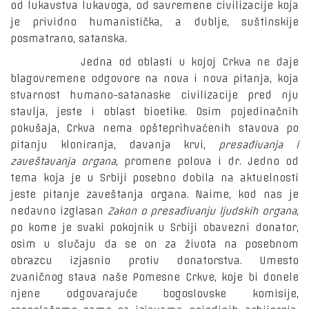
od lukavstva lukavoga, od savremene civilizacije koja
je prividno humanistička, a dublje, suštinskije
posmatrano, satanska.
Jedna od oblasti u kojoj Crkva ne daje
blagovremene odgovore na nova i nova pitanja, koja
stvarnost humano-satanaske civilizacije pred nju
stavlja, jeste i oblast bioetike. Osim pojedinačnih
pokušaja, Crkva nema opšteprihvaćenih stavova po
pitanju kloniranja, davanja krvi,
presađivanja i
zaveštavanja organa
, promene polova i dr. Jedno od
tema koja je u Srbiji posebno dobila na aktuelnosti
jeste pitanje zaveštanja organa. Naime, kod nas je
nedavno izglasan
Zakon o
presađivanju ljudskih organa
,
po kome je svaki pokojnik u Srbiji obavezni donator,
osim u slučaju da se on za života na posebnom
obrazcu izjasnio protiv donatorstva. Umesto
zvaničnog stava naše Pomesne Crkve, koje bi donele
njene odgovarajuće bogoslovske komisije,