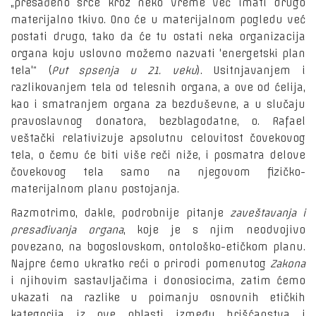
„presađeno srce kroz neko vreme već imati drugo
materijalno tkivo. Ono će u materijalnom pogledu već
postati drugo, tako da će tu ostati neka organizacija
organa koju uslovno možemo nazvati 'energetski plan
tela'“ (
Put spsenja u 21. veku
). Usitnjavanjem i
razlikovanjem tela od telesnih organa, a ove od ćelija,
kao i smatranjem organa za bezduševne, a u slučaju
pravoslavnog donatora, bezblagodatne, o. Rafael
veštački relativizuje apsolutnu celovitost čovekovog
tela, o čemu će biti više reči niže, i posmatra delove
čovekovog tela samo na njegovom fizičko-
materijalnom planu postojanja.
Razmotrimo, dakle, podrobnije pitanje
zaveštavanja i
presađivanja organa
, koje je s njim neodvojivo
povezano, na bogoslovskom, ontološko-etičkom planu.
Najpre ćemo ukratko reći o prirodi pomenutog
Zakona
i njihovim sastavljačima i donosiocima, zatim ćemo
ukazati na razlike u poimanju osnovnih etičkih
kategorija iz ove oblasti između hrišćanstva i