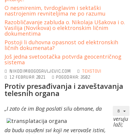
O nesmirenim, tvrdoglavim i sektaški
nastrojenim revniteljima ne po razumu
Razobličavanje zabluda o. Nikolaja Ušakova i o.
Vasilija (Novikova) o elektronskim ličnim
dokumentima
Postoji li duhovna opasnost od elektronskih
ličnih dokumenata?
Još jedna svetootačka potvrda geocentričnog
sistema
NIKODIMBOGOSAVLJEVIC.COM
TEKSTOVI
12 FEBRUAR 2021
POGODAKA: 3502
Protiv presađivanja i zaveštavanja
telesnih organa
„I zato će im Bog poslati silu obmane, da
veruju
laži;
da budu osuđeni svi koji ne verovaše istini,