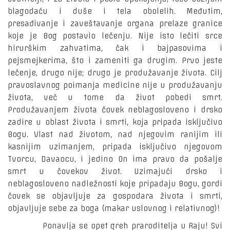
blagodaću i duše i tela obolelih. Međutim,
presađivanje i zaveštavanje organa prelaze granice
koje je Bog postavio lečenju. Nije isto lečiti srce
hirurškim zahvatima, čak i bajpasovima i
pejsmejkerima, što i zameniti ga drugim. Prvo jeste
lečenje, drugo nije; drugo je produžavanje života. Cilj
pravoslavnog poimanja medicine nije u produžavanju
života, već u tome da život pobedi smrt.
Produžavanjem života čovek neblagosloveno i drsko
zadire u oblast života i smrti, koja pripada isključivo
Bogu. Vlast nad životom, nad njegovim ranijim ili
kasnijim uzimanjem, pripada isključivo njegovom
Tvorcu, Davaocu, i jedino On ima pravo da pošalje
smrt u čovekov život. Uzimajući drsko i
neblagosloveno nadležnosti koje pripadaju Bogu, gordi
čovek se objavljuje za gospodara života i smrti,
objavljuje sebe za boga (makar uslovnog i relativnog)!
Ponavlja se opet greh praroditelja u Raju! Svi