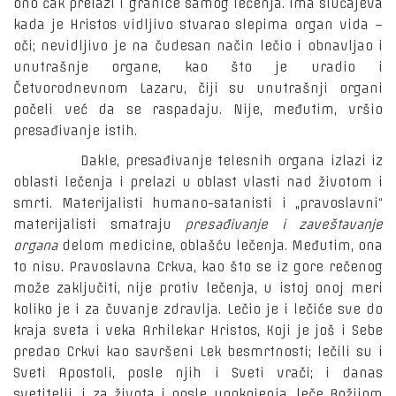
ono čak prelazi i granice samog lečenja. Ima slučajeva
kada je Hristos vidljivo stvarao slepima organ vida –
oči; nevidljivo je na čudesan način lečio i obnavljao i
unutrašnje organe, kao što je uradio i
Četvorodnevnom Lazaru, čiji su unutrašnji organi
počeli već da se raspadaju. Nije, međutim, vršio
presađivanje istih.
Dakle, presađivanje telesnih organa izlazi iz
oblasti lečenja i prelazi u oblast vlasti nad životom i
smrti. Materijalisti humano-satanisti i „pravoslavni“
materijalisti smatraju
presađivanje i zaveštavanje
organa
delom medicine, oblašću lečenja. Međutim, ona
to nisu. Pravoslavna Crkva, kao što se iz gore rečenog
može zaključiti, nije protiv lečenja, u istoj onoj meri
koliko je i za čuvanje zdravlja. Lečio je i lečiće sve do
kraja sveta i veka Arhilekar Hristos, Koji je još i Sebe
predao Crkvi kao savršeni Lek besmrtnosti; lečili su i
Sveti Apostoli, posle njih i Sveti vrači; i danas
svetitelji, i za života i posle upokojenja, leče Božijom