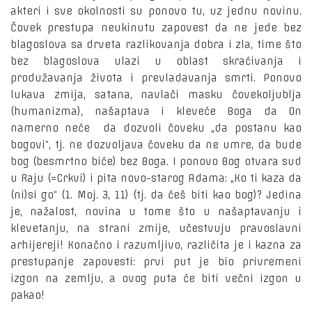
akteri i sve okolnosti su ponovo tu, uz jednu novinu.
Čovek prestupa neukinutu zapovest da ne jede bez
blagoslova sa drveta razlikovanja dobra i zla, time što
bez blagoslova ulazi u oblast skraćivanja i
produžavanja života i prevladavanja smrti. Ponovo
lukava zmija, satana, navlači masku čovekoljublja
(humanizma), našaptava i kleveće Boga da On
namerno neće da dozvoli čoveku „da postanu kao
bogovi“, tj. ne dozvoljava čoveku da ne umre, da bude
bog (besmrtno biće) bez Boga. I ponovo Bog otvara sud
u Raju (=Crkvi) i pita novo-starog Adama: „Ko ti kaza da
(ni)si go“ (1. Moj. 3, 11) (tj. da ćeš biti kao bog)? Jedina
je, nažalost, novina u tome što u našaptavanju i
klevetanju, na strani zmije, učestvuju pravoslavni
arhijereji! Konačno i razumljivo, različita je i kazna za
prestupanje zapovesti: prvi put je bio privremeni
izgon na zemlju, a ovog puta će biti večni izgon u
pakao!