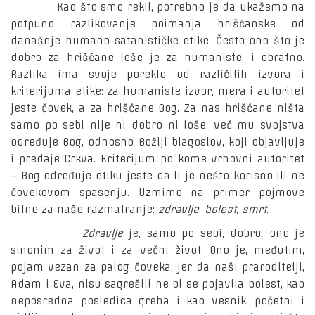
Kao što smo rekli, potrebno je da ukažemo na
potpuno razlikovanje poimanja hrišćanske od
današnje humano-satanističke etike. Često ono što je
dobro za hrišćane loše je za humaniste, i obratno.
Razlika ima svoje poreklo od različitih izvora i
kriterijuma etike: za humaniste izvor, mera i autoritet
jeste čovek, a za hrišćane Bog. Za nas hrišćane ništa
samo po sebi nije ni dobro ni loše, već mu svojstva
određuje Bog, odnosno Božiji blagoslov, koji objavljuje
i predaje Crkva. Kriterijum po kome vrhovni autoritet
– Bog određuje etiku jeste da li je nešto korisno ili ne
čovekovom spasenju. Uzmimo na primer pojmove
bitne za naše razmatranje:
zdravlje
,
bolest
,
smrt
.
Zdravlje
je, samo po sebi, dobro; ono je
sinonim za život i za večni život. Ono je, međutim,
pojam vezan za palog čoveka, jer da naši praroditelji,
Adam i Eva, nisu sagrešili ne bi se pojavila bolest, kao
neposredna posledica greha i kao vesnik, početni i