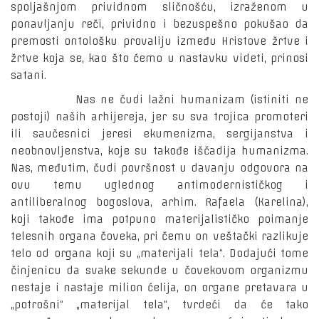
spoljašnjom prividnom sličnošću, izraženom u
ponavljanju reči, prividno i bezuspešno pokušao da
premosti ontološku provaliju između Hristove žrtve i
žrtve koja se, kao što ćemo u nastavku videti, prinosi
satani.
Nas ne čudi lažni humanizam (istiniti ne
postoji) naših arhijereja, jer su sva trojica promoteri
ili saučesnici jeresi ekumenizma, sergijanstva i
neobnovljenstva, koje su takođe iščadija humanizma.
Nas, međutim, čudi površnost u davanju odgovora na
ovu temu uglednog antimodernističkog i
antiliberalnog bogoslova, arhim. Rafaela (Karelina),
koji takođe ima potpuno materijalističko poimanje
telesnih organa čoveka, pri čemu on veštački razlikuje
telo od organa koji su „materijali tela“. Dodajući tome
činjenicu da svake sekunde u čovekovom organizmu
nestaje i nastaje milion ćelija, on organe pretavara u
„potrošni“ „materijal tela“, tvrdeći da će tako