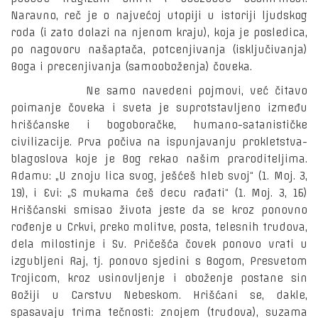
Naravno, reč je o najvećoj utopiji u istoriji ljudskog
roda (i zato dolazi na njenom kraju), koja je posledica,
po nagovoru našaptača, potcenjivanja (isključivanja)
Boga i precenjivanja (samooboženja) čoveka.
Ne samo navedeni pojmovi, već čitavo
poimanje čoveka i sveta je suprotstavljeno između
hrišćanske i bogoboračke, humano-satanističke
civilizacije. Prva počiva na ispunjavanju prokletstva-
blagoslova koje je Bog rekao našim praroditeljima.
Adamu: „U znoju lica svog, ješćeš hleb svoj“ (1. Moj. 3,
19), i Evi: „S mukama ćeš decu rađati“ (1. Moj. 3, 16)
Hrišćanski smisao života jeste da se kroz ponovno
rođenje u Crkvi, preko molitve, posta, telesnih trudova,
dela milostinje i Sv. Pričešća čovek ponovo vrati u
izgubljeni Raj, tj. ponovo sjedini s Bogom, Presvetom
Trojicom, kroz usinovljenje i oboženje postane sin
Božiji u Carstvu Nebeskom. Hrišćani se, dakle,
spasavaju trima tečnosti: znojem (trudova), suzama