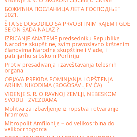
VIĐENjE S. V. O SKOROM ČIŠĆENjU CRKVE
БОЖИЋНА ПОСЛАНИЦА ЛЕТА ГОСПОДЊЕГ
2021.
ŠTA SE DOGODILO SA PRVOBITNIM RAJEM I GDE
SE ON SADA NALAZI?
IZRICANJE ANATEME predsedniku Republike i
Narodne skupštine, svim pravoslavno krštenim
članovima Narodne skupštine i Vlade, i
patrijarhu srbskom Porfiriju
Protiv presađivanja i zaveštavanja telesnih
organa
OBJAVA PREKIDA POMINjANjA I OPŠTENjA
ARHIM. NIKODIMA (BOGOSAVLjEVIĆA)
VIĐENJE S. R. O RAVNOJ ZEMLJI, NEBESKOM
SVODU I ZVEZDAMA
Molitva za izbavljenje iz ropstva i otvaranje
hramova
Mitropolit Amfilohije – od velikosrbina do
velikocrnogorca