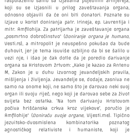
raspolažemo samo sa izjavama pojedinih arhijereja,
koji su se izjasnili u prilog zaveštavanja organa,
odnosno objavili da će oni biti donatori. Poznate su
izjave u korist doniranja patr. Irineja, ep. Lavrentija i
mitr. Amfilohija. Za patrijarha je zaveštavanje organa
„posmrtno dobročinstvo“ (
Doniranje organa je humano
,
Vesti.rs), a mitropolit je neuspešno pokušao da bude
duhovit, jer je tema isuviše ozbiljno da bi se šalilo u
vezi nje, i išao je čak dotle da je poredio darivanje
organa sa Hristovom žrtvom: „Kako je kazao za Antenu
M, Zakon je u duhu izvornog jevanđeljskih pravila,
mišljenja i življenja. Jevanđelje se, dodaje, zasniva ne
samo na onome koji, ne samo što je darovao neki svoj
organ ili svoju riječ, nego koji je darovao sebe za život
svijeta bez ostatka. 'Na tom darivanju Hristovom
počiva hrišćanska crkva kroz vijekove', poručio je
Amfilohije“ (
Doniraću svoje organe
, Vijesti.me). Tipično
jezuitsko-dvosmislena kombinatorika poznatog
agnostičkog relativiste i humaniste, koji je