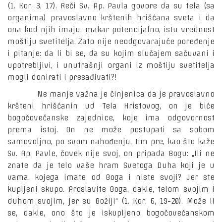
(1. Kor. 3, 17). Reči Sv. Ap. Pavla govore da su tela (sa
organima) pravoslavno krštenih hrišćana sveta i da
ona kod njih imaju, makar potencijalno, istu vrednost
moštiju svetitelja. Zato nije neodgovarajuće poređenje
i pitanje: da li bi se, da su kojim slučajem sačuvani i
upotrebljivi, i unutrašnji organi iz moštiju svetitelja
mogli donirati i presađivati?!
Ne manje važna je činjenica da je pravoslavno
kršteni hrišćanin ud Tela Hristovog, on je biće
bogočovečanske zajednice, koje ima odgovornost
prema istoj. On ne može postupati sa sobom
samovoljno, po svom nahođenju, tim pre, kao što kaže
Sv. Ap. Pavle, čovek nije svoj, on pripada Bogu: „Ili ne
znate da je telo vaše hram Svetoga Duha koji je u
vama, kojega imate od Boga i niste svoji? Jer ste
kupljeni skupo. Proslavite Boga, dakle, telom svojim i
duhom svojim, jer su Božiji“ (1. Kor. 6, 19-20). Može li
se, dakle, ono što je iskupljeno bogočovečanskom