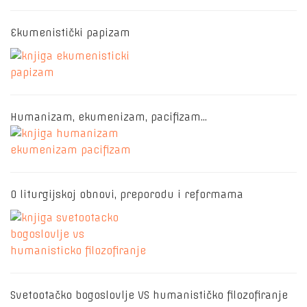
Ekumenistički papizam
Humanizam, ekumenizam, pacifizam…
O liturgijskoj obnovi, preporodu i reformama
Svetootačko bogoslovlje VS humanističko filozofiranje