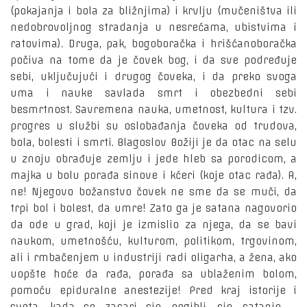
(pokajanja i bola za bližnjima) i krvlju (mučeništva ili
nedobrovoljnog stradanja u nesrećama, ubistvima i
ratovima). Druga, pak, bogoboračka i hrišćanoboračka
počiva na tome da je čovek bog, i da sve podređuje
sebi, uključujući i drugog čoveka, i da preko svoga
uma i nauke savlada smrt i obezbedni sebi
besmrtnost. Savremena nauka, umetnost, kultura i tzv.
progres u službi su oslobađanja čoveka od trudova,
bola, bolesti i smrti. Blagoslov Božiji je da otac na selu
u znoju obrađuje zemlju i jede hleb sa porodicom, a
majka u bolu porađa sinove i kćeri (koje otac rađa). A,
ne! Njegovo božanstvo čovek ne sme da se muči, da
trpi bol i bolest, da umre! Zato ga je satana nagovorio
da ode u grad, koji je izmislio za njega, da se bavi
naukom, umetnošću, kulturom, politikom, trgovinom,
ali i rmbačenjem u industriji radi oligarha, a žena, ako
uopšte hoće da rađa, porađa sa ublaženim bolom,
pomoću epiduralne anestezije! Pred kraj istorije i