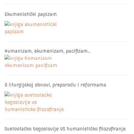
Ekumenistički papizam
Humanizam, ekumenizam, pacifizam…
O liturgijskoj obnovi, preporodu i reformama
Svetootačko bogoslovlje VS humanističko filozofiranje