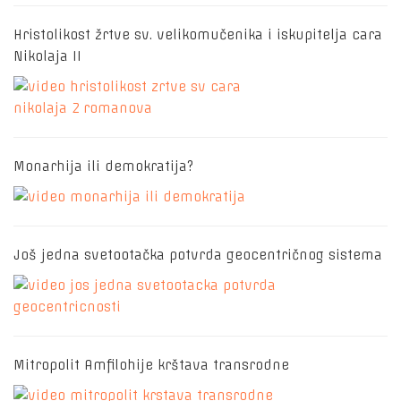
Hristolikost žrtve sv. velikomučenika i iskupitelja cara
Nikolaja II
Monarhija ili demokratija?
Još jedna svetootačka potvrda geocentričnog sistema
Mitropolit Amfilohije krštava transrodne