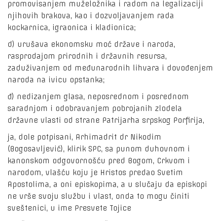
promovisanjem muželožnika i radom na legalizaciji
njihovih brakova, kao i dozvoljavanjem rada
kockarnica, igraonica i kladionica;
d) urušava ekonomsku moć države i naroda,
rasprodajom prirodnih i državnih resursa,
zaduživanjem od međunarodnih lihvara i dovođenjem
naroda na ivicu opstanka;
đ) nedizanjem glasa, neposrednom i posrednom
saradnjom i odobravanjem pobrojanih zlodela
državne vlasti od strane Patrijarha srpskog Porfirija,
ja, dole potpisani, Arhimadrit dr Nikodim
(Bogosavljević), klirik SPC, sa punom duhovnom i
kanonskom odgovornošću pred Bogom, Crkvom i
narodom, vlašću koju je Hristos predao Svetim
Apostolima, a oni episkopima, a u slučaju da episkopi
ne vrše svoju službu i vlast, onda to mogu činiti
sveštenici, u ime Presvete Tojice