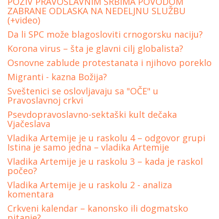
POZIV PRAVOSLAVNIM SRBIMA POVODOM
ZABRANE ODLASKA NA NEDELJNU SLUŽBU
(+video)
Da li SPC može blagosloviti crnogorsku naciju?
Korona virus – šta je glavni cilj globalista?
Osnovne zablude protestanata i njihovo poreklo
Migranti - kazna Božija?
Sveštenici se oslovljavaju sa "OČE" u
Pravoslavnoj crkvi
Psevdopravoslavno-sektaški kult dečaka
Vjačeslava
Vladika Artemije je u raskolu 4 – odgovor grupi
Istina je samo jedna – vladika Artemije
Vladika Artemije je u raskolu 3 – kada je raskol
počeo?
Vladika Аrtemije je u raskolu 2 - analiza
komentara
Crkveni kalendar – kanonsko ili dogmatsko
pitanje?