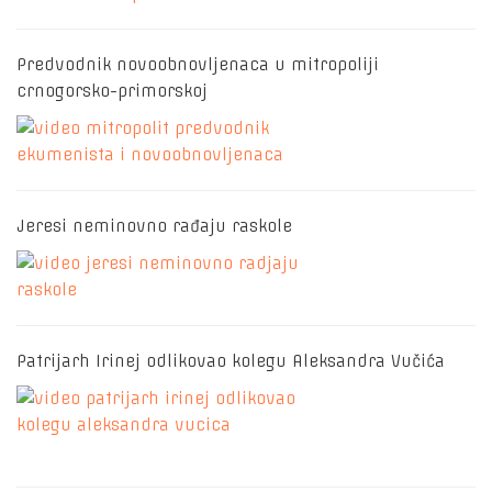
Predvodnik novoobnovljenaca u mitropoliji
crnogorsko-primorskoj
Jeresi neminovno rađaju raskole
Patrijarh Irinej odlikovao kolegu Aleksandra Vučića