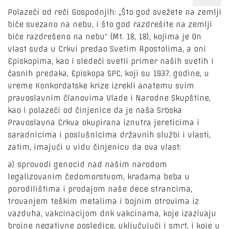
Polazeći od reči Gospodnjih: „Što god svežete na zemlji
biće svezano na nebu, i što god razdrešite na zemlji
biće razdrešeno na nebu“ (Mt. 18, 18), kojima je On
vlast suda u Crkvi predao Svetim Apostolima, a oni
Episkopima, kao i sledeći svetli primer naših svetih i
časnih predaka, Episkopa SPC, koji su 1937. godine, u
vreme Konkordatske krize izrekli anatemu svim
pravoslavnim članovima Vlade i Narodne Skupštine,
kao i polazeći od činjenice da je naša Srbska
Pravoslavna Crkva okupirana iznutra jereticima i
saradnicima i poslušnicima državnih službi i vlasti,
zatim, imajući u vidu činjenicu da ova vlast:
a) sprovodi genocid nad našim narodom
legalizovanim čedomorstvom, krađama beba u
porodilištima i prodajom naše dece strancima,
trovanjem teškim metalima i bojnim otrovima iz
vazduha, vakcinacijom dnk vakcinama, koje izazivaju
brojne negativne posledice, uključujući i smrt, i koje u