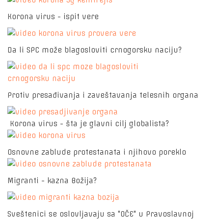
Korona virus - ispit vere
Da li SPC može blagosloviti crnogorsku naciju?
Protiv presađivanja i zaveštavanja telesnih organa
Korona virus - šta je glavni cilj globalista?
Osnovne zablude protestanata i njihovo poreklo
Migranti - kazna Božija?
Sveštenici se oslovljavaju sa "OČE" u Pravoslavnoj