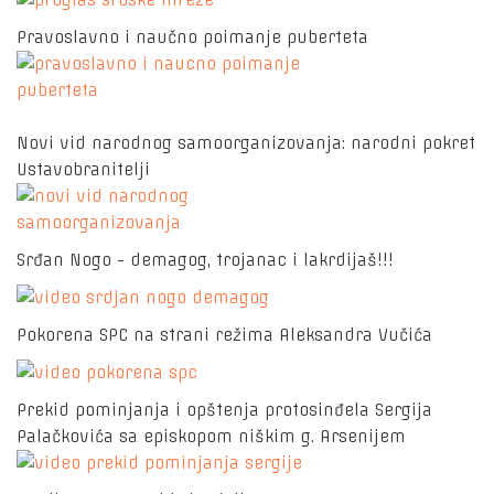
Pravoslavno i naučno poimanje puberteta
Novi vid narodnog samoorganizovanja: narodni pokret
Ustavobranitelji
Srđan Nogo - demagog, trojanac i lakrdijaš!!!
Pokorena SPC na strani režima Aleksandra Vučića
Prekid pominjanja i opštenja protosinđela Sergija
Palačkovića sa episkopom niškim g. Arsenijem