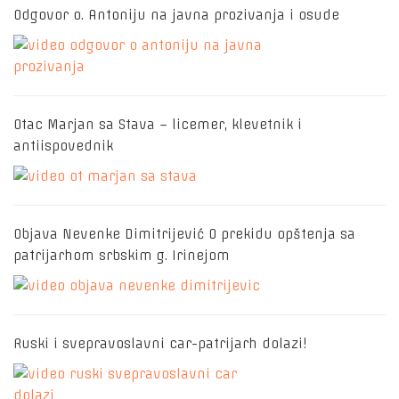
Odgovor o. Antoniju na javna prozivanja i osude
Otac Marjan sa Stava – licemer, klevetnik i
antiispovednik
Objava Nevenke Dimitrijević O prekidu opštenja sa
patrijarhom srbskim g. Irinejom
Ruski i svepravoslavni car-patrijarh dolazi!