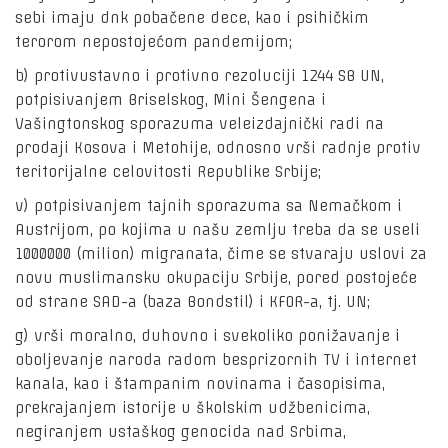
sebi imaju dnk pobačene dece, kao i psihičkim
terorom nepostojećom pandemijom;
b) protivustavno i protivno rezoluciji 1244 SB UN,
potpisivanjem Briselskog, Mini Šengena i
Vašingtonskog sporazuma veleizdajnički radi na
prodaji Kosova i Metohije, odnosno vrši radnje protiv
teritorijalne celovitosti Republike Srbije;
v) potpisivanjem tajnih sporazuma sa Nemačkom i
Austrijom, po kojima u našu zemlju treba da se useli
1000000 (milion) migranata, čime se stvaraju uslovi za
novu muslimansku okupaciju Srbije, pored postojeće
od strane SAD-a (baza Bondstil) i KFOR-a, tj. UN;
g) vrši moralno, duhovno i svekoliko ponižavanje i
oboljevanje naroda radom besprizornih TV i internet
kanala, kao i štampanim novinama i časopisima,
prekrajanjem istorije u školskim udžbenicima,
negiranjem ustaškog genocida nad Srbima,