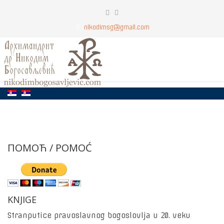
nikodimsg@gmail.com
ПОМОЋ / POMOĆ
KNJIGE
Stranputice pravoslavnog bogoslovlja u 20. veku