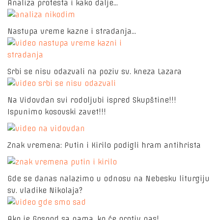
Analiza protesta i kako dalje...
Nastupa vreme kazne i stradanja...
Srbi se nisu odazvali na poziv sv. kneza Lazara
Na Vidovdan svi rodoljubi ispred Skupštine!!!
Ispunimo kosovski zavet!!!
Znak vremena: Putin i Kirilo podigli hram antihrista
Gde se danas nalazimo u odnosu na Nebesku liturgiju
sv. vladike Nikolaja?
Ako je Gospod sa nama, ko će protiv nas!