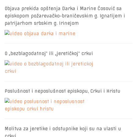
Objava prekida opštenja Darka i Marine Ćosović sa
episkopom požarevačko-braničevskim g. Ignatijem i
patrijarhom srbskim g. Irinejom
O „bezblagodatnoj“ ili „jeretičkoj“ crkvi
Poslušnost i neposlušnost episkopu, Crkvi i Hristu
Molitva za jeretike i odstupnike koji su na vlasti u
crkvi