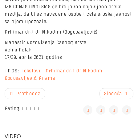
IZRICANJE ANATEME će biti javno objavljeno preko
medija, da bi se navedene osobe i cela srbska javnost
sa njom upoznale.
Arhimandrit dr Nikodim (Bogosavljević)
Manastir Vozdviženja Časnog Krsta,
Veliki Petak,
17/30. aprila 2021. godine
TAGS:
Tekstovi - Arhimandrit dr Nikodim
Bogosavljević
,
Anama
Prethodna
Sledeća
Rating:
VIDEO