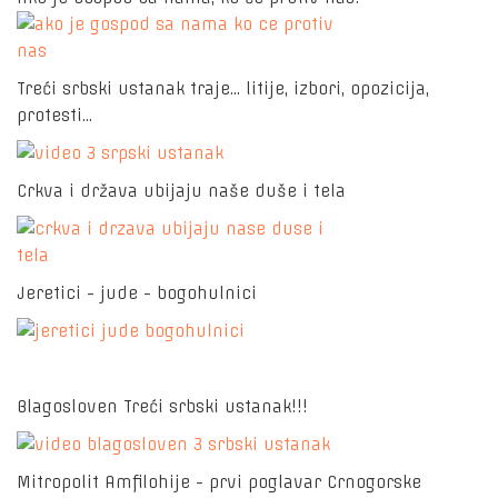
Treći srbski ustanak traje... litije, izbori, opozicija,
protesti...
Crkva i država ubijaju naše duše i tela
Jeretici - jude - bogohulnici
Blagosloven Treći srbski ustanak!!!
Mitropolit Amfilohije - prvi poglavar Crnogorske