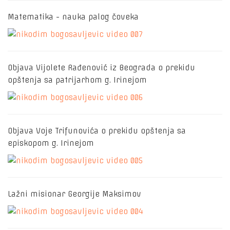
Matematika - nauka palog čoveka
Objava Vijolete Rađenović iz Beograda o prekidu
opštenja sa patrijarhom g. Irinejom
Objava Voje Trifunovića o prekidu opštenja sa
episkopom g. Irinejom
Lažni misionar Georgije Maksimov