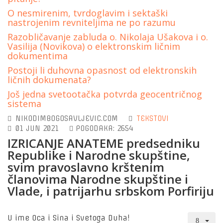
O nesmirenim, tvrdoglavim i sektaški
nastrojenim revniteljima ne po razumu
Razobličavanje zabluda o. Nikolaja Ušakova i o.
Vasilija (Novikova) o elektronskim ličnim
dokumentima
Postoji li duhovna opasnost od elektronskih
ličnih dokumenata?
Još jedna svetootačka potvrda geocentričnog
sistema
NIKODIMBOGOSAVLJEVIC.COM
TEKSTOVI
01 JUN 2021
POGODAKA: 2654
IZRICANJE ANATEME predsedniku
Republike i Narodne skupštine,
svim pravoslavno krštenim
članovima Narodne skupštine i
Vlade, i patrijarhu srbskom Porfiriju
U ime Oca i Sina i Svetoga Duha!