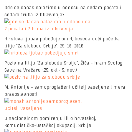
Gde se danas nalazimo u odnosu na sedam pečata i
sedam truba iz Otkrivenja?
Hristova ljubav pobeđuje smrt, beseda uoči početka
litije "Za slobodu Srbije", 25. 10. 2010
Poziv na litiju "Za slobodu Srbije", Žiča - hram Svetog
Save na Vračaru (25. okt.- 5. nov.)
M. Antonije - samoproglašeni učitelj vaseljene i mera
pravoslavnosti
O nacionalnom pomirenju ili o hrvatskoj,
komunističko-ustaškoj okupaciji Srbije