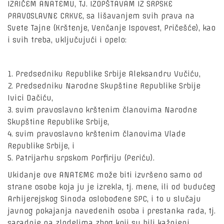
IZRIČEM ANATEMU, TJ. IZOPŠTAVAM IZ SRPSKE
PRAVOSLAVNE CRKVE, sa lišavanjem svih prava na
Svete Tajne (Krštenje, Venčanje Ispovest, Pričešće), kao
i svih treba, uključujući i opelo:
1. Predsedniku Republike Srbije Aleksandru Vučiću,
2. Predsedniku Narodne Skupštine Republike Srbije
Ivici Dačiću,
3. svim pravoslavno krštenim članovima Narodne
Skupštine Republike Srbije,
4. svim pravoslavno krštenim članovima Vlade
Republike Srbije, i
5. Patrijarhu srpskom Porfiriju (Periću).
Ukidanje ove ANATEME može biti izvršeno samo od
strane osobe koja ju je izrekla, tj. mene, ili od budućeg
Arhijerejskog Sinoda oslobođene SPC, i to u slučaju
javnog pokajanja navedenih osoba i prestanka rada, tj.
saradnje na zlodelima zbog koji su bili kažnjeni.