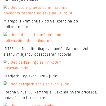
Mitropolit Amfilohije - od velikosrbina do
velikocrnogorca
INTERVJU: Nikodim Bogosavljević - Satanisti žele
zlatnu milijardu obezboženih robova!
Patrijarh i episkopi SPC - jude
Korona virus, 5G, kemtrejlsi, vakcina, Sveto pričešće,
Ustav Srbije i ruski car