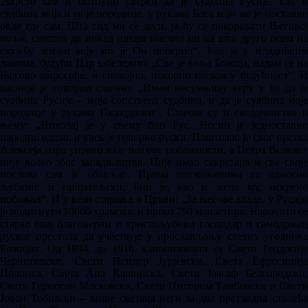
„Чврсто сам и потпуно уверен да је судбина Русије, као и
судбина моја и моје породице, у рукама Богa који ме је поставио
овде гдe сам. Шта год ми се деси, ја ћу се покоравати Његовoj
вољи, свестан да никад нисам мислио ни на шта друго осим на
службу земљи коју ми је Он поверио“. Још је у младићким
данима, будући Цар забележио: „Све је воља Божија, надам се на
Његово миросрђе, и спокојно, покорно гледам у будућност“. И
касније је говорио слично: „Имам несумњиву веру у то да је
судбина Русије – моја сопствена судбина, и да је судбина моје
породице у рукама Господњим“. Слична су и сведочанства о
њему: „Николај је у свему био Рус. Носио је једноставно
народно одело, и увек је говорио руски. Поштовао је свог претка
Алексеја цара управо због његове побожности, а Петра Великог
није волео због западњаштва. Није имао секретара и све своје
послове сам је обављао. Према потчињенима се односио
љубазно и пријатељски. Био је, као и жена му, искрено
побожан“. И у вези старања о Цркви: „За његове владе, у Русији
је подигнуто 10000 храмова, и преко 750 манастира. Нарочито се
старао овај благоверни и христољубиви господар и самодржац
руског престола да учествује у прослављању светих угодника
Божијих. Од 1894. до 1916. канонизовани су Свети Теодосије
Черниговски, Свети Исидор Јурјевски, Света Ефросинија
Полоцка, Света Ана Кашинска, Свети Јоасаф Белгородски,
Свети Гермоген Московски, Свети Питирим Тамбовски и Свети
Јован Тоболски – више светаца него за два претходна столећа