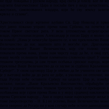
не буде покајања у руском народу, крај света је близу. Бог ће му
одузети благочестивог Цара и послаће бич у виду нечастивих,
жестоких, самовозваних владара, који ће сву земљу залити
крвљу и сузама“.
Христоликост своје жртвене љубави Св. Цар Николај је први
пут јавно показао управо према нама Србима, на почетку и
током Првог светског рата. У вези ултиматума аутроугарске
владе, престолонаследник Александар је писао Цару и молио га
за помоћ: „Нама је немогуће бранити се, и ми преклињемо Ваше
Величанство да нас заштити што је могуће пре. Драгоцена
благонаклоност Вашег Величанства, коју сте толико пута
показали према нама, улива нам чврсту наду да ће, и овај пут,
нашу молбу услишити Ваше племенито словенско срце! У овим
тешким тренуцима, ја сам тумач осећања српског народа, који
преклиње Ваше Величанство да се заузме за судбину Краљевине
Србије!“. У свом одговору Цар је обећао да ће учинити све што
је у његовој моћи да до рата не дође, а уколико он отпочне, ни
тада Русија неће оставити Србију на цедилу. Цар је, између
осталог, писао: „Ваше Краљевско Височанство, обраћајући се
мени у једном необично тешком тренутку, није се преварило у
осећањима које гајим према Вама и у мојој срдачној наклоности
према Српском народу... Ако и поред наше најискреније жеље у
томе (миротворству – Н. Б.) не успемо, Ваше Величанство може
бити уверено да Русија ни у ком случају неће остати равнодушна