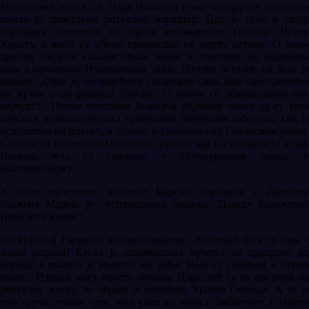
Мученичка жртва Св. Цара Николаја и његове царске породице
имала је двоструки ритуални карактер: Цар је себе и своју
породицу приносио на жртву миомирисну Господу Исусу
Христу, а њега су убице приносиле на жртву сатани. О овом
другом сведоче кабалистички знаци и текстови на зидовима
собе у приземљу Ипатијевског дома. Између осталог, на зиду је
писало: „Овде је, по наређењу сатанских сила, Цар био пренесен
на жртву ради рушења Државе. О овоме се обавештавају сви
народи“. Према чудесним Божијим објавама знамо да су тела
царских великомученика троврхним бодежима избодена, крв је
испуштена на платно, а платно је спаљено над Ганинском јамом.
Сатанисти су пепелом посипали кувана јаја и стављали га у чај.
Њихова тела су спаљена у Металуршком заводу у
Јекатеринбургу.
У ноћи мученичке кончине Царске породице у Дивејеву
блажена Марија је усплахирено викала: „Царске бодежима!
Проклети жиди!“
Ст. Николај Гурјанов поново сведочи: „Господе! Шта су они с
њима радили! Каква је незамислива мучења он претрпео од
изрода! Страшно је видети! Не рећи! Њих су спалили и пепео
пили... Изроди нису просто мучили Цара, већ су га принели на
ритуалну жртву, по образу и подобију Христа Господа. А то је
двоструки, тешки грех, који вапи до небеса. Запамтите, с Царем