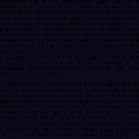
крстоноство које је било припремљено Цару. Сам Цар је
говорио: „Ја сам се родио на дан Јова Многострадалног, и мени
је предодређено да страдам“; „Имам више него предосећај, чак
пуну увереност, да сам предодређен за ужасна кушања, и нећу
добити награду овде, на земљи. Колико пута сам пробао на себи
речи Јова: 'Само ли сам осетио опасност – она се остварује, и све
несреће, којих се бојим, оне падају на мене'“. Без обзира на ово
сазнање, у њему је обитавао небески мир, као плод његове наде
на промишљање и старање Божије о њему. „Видите ли ви мене
овако спокојним, то је зато што имам непоколебиву веру у то, да
је судбина Русије, моја сопствена судбина и судбина моје
породице у рукама Господњим. Ма шта се догодило, ја се
приклањам пред Његовом вољом“, говорио је Цар усред
Кронштатског метежа 1906. г.
О страдању Русије и Цара предсказао је Св. Серафим Саровски
још 1832. г., говорећи поред осталог: „Биће Цар, који ће мене
прославити, после чега ће бити велика смутња на Русији, много
крви ће потећи зато што ће устати против тога Цара и његовог
самодржавља...“. О трновитом путу Св. Цара Николаја, и о
повезаности судбине Цара и Русије, беседио је и Св. Јован
Кронштадски: „Наш Цар је праведног и побожног живота. Њему
је од Бога послат тешки крст страдања, као Његовом изабранику
и љубљеном чеду, као што је рекао тајновидац судова Божијих:
'Кога Ја љубим, тога ћу обличити и казнити' (Откр. 3, 19). Ако