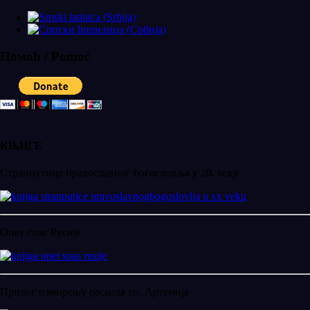
Помоћ / Pomoć
КЊИГЕ
Странпутице православног богословља у 20. веку
Опет спас Русије
Прилог измирењу раскола еп. Артемија