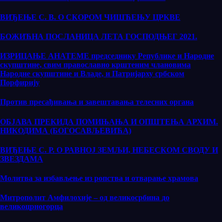
ВИЂЕЊЕ С. В. О СКОРOМ ЧИШЋЕЊУ ЦРКВЕ
БОЖИЋНА ПОСЛАНИЦА ЛЕТА ГОСПОДЊЕГ 2021.
ИЗРИЦАЊЕ АНАТЕМЕ председнику Републике и Народне
скупштине, свим православно крштеним члановима
Народне скупштине и Владе, и Патријарху србском
Порфирију
Против пресађивања и завештавања телесних органа
ОБЈАВА ПРЕКИДА ПОМИЊАЊА И ОПШТЕЊА АРХИМ.
НИКОДИМА (БОГОСАВЉЕВИЋА)
ВИЂЕЊЕ С. Р. О РАВНОЈ ЗЕМЉИ, НЕБЕСКОМ СВОДУ И
ЗВЕЗДАМА
Молитва за избављење из ропства и отварање храмова
Митрополит Амфилохије – од великосрбина до
великоцрногорца