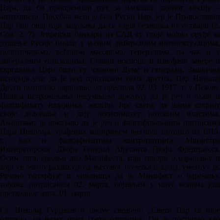
Цара, да би припремили пут за њиховог лажног месију –
антихриста. Посебна мета је био Руски Цар, јер је Православни
Цар био онај који задржава да се тајна безакоња не оствари (2.
Сол. 2, 7). Јеврејски банкари из САД су своје моћно оруђе за
рушење Русије имали у њеним либералним интелектуалцима,
политичарима, већином масонима, генералима, па чак и у
либералним епископима. Главни носиоци и извођачи завере и
свргавања Цара били су чланови Думе и генерали. Званична
историја учи да је под притиском ових других, Цар Николај
Други потписао одрицање од престола 02. 03. 1917. г. у Пскову.
Новија истраживања несумњиво доказују да је реч о лажи и
фалсификату издајника, желећи, пре свега, да њима сакрију
своје деловање и дају легитимитет потоњим властима.
Анализама је доказано да је реч о фалсификованим потписима
Цара Николаја, урађених копирањем његовог потписа из 1915.
г., као и фалсификатима контрапотписа Министра
Императорског Двора Генерал Ађутанта Грофа Фредерикса.
Осим тога, средњи део Манифеста, који говори о одрицању и
који се очито разликује од његовог почетка и краја, уметнут је.
Речено потврђује и чињеница да је Манифест о одречењу,
тобоже потписаном 02. марта, објављен у низу новина још
претходног дана, 01. марта.
Ст. Николај Гурјанов о овоме сведочи: „Свети Цар се није
одрекао, на њему нема греха одречења. Он је поступио као