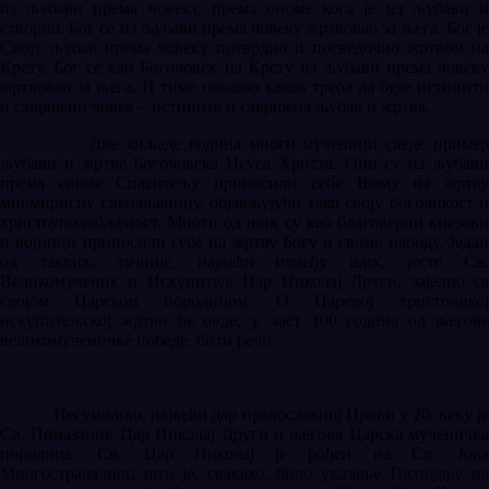
из љубави према човеку, према ономе кога је из љубави и
створио. Бог се из љубави према човеку жртвовао за њега. Бог је
Своју љубав према човеку потврдио и посведочио жртвом на
Крсту. Бог се као Богочовек на Крсту из љубави према човеку
жртвовао за њега. И тиме показао какав треба да буде истинити
и савршени човек – истинита и савршена љубав и жртва.
Две хиљаде година многи мученици следе пример
љубави и жртве Богочовека Исуса Христа. Они су из љубави
према своме Спаситељу приносили себе Њему на жртву
миомирисну свепаљеницу, објављујући тако своју боголикост и
христоуподобљеност. Многи од њих су као благоверни кнезови
и војници приносили себе на жртву Богу и своме народу. Један
од таквих, тачније, највећи између њих, јесте Св.
Великомученик и Искупитељ Цар Николај Други, заједно са
својом Царском породицом. О Царевој христоликој
искупитељској жртви ће овде, у част 100 година од његове
великомученичке победе, бити речи.
Несумњиво, највећи дар православној Цркви у 20. веку је
Св. Помазаник Цар Николај Други и његова Царска мученичка
породица. Св. Цар Николај је рођен на Св. Јова
Многострадалног, што је, свакако, било указање Господње на