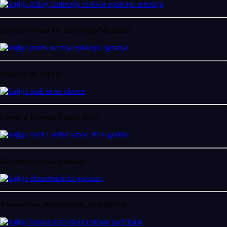
Против учења еп. Игнатија (Мидића)
Ипак се не окреће
Свети и Велики Сабор 2016.
Екуменистички папизам
Хуманизам, екуменизам, пацифизам…