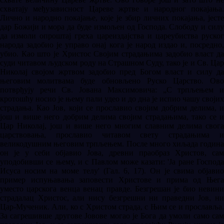
схватају међузависност Цареве жртве и народног покајања.
Лично и народно покајање, које је збир личних покајања, јесте
дар Божији и мора да буде измољен од Господа. Слободу и силу
да измоли опроштај греха цареиздајства и цареубиства руског
народа задобио је управо онај кога је народ издао и, посредно,
убио. Као што је Христос Својим страдањима задобио власт да
суди читавом људском роду на Страшном Суду, тако је и Св. Цар
Николај својом жртвом задобио пред Богом власт и силу да
његовим молитвама буде обновљено Руско Царство. Ово
потврђују речи Св. Јована Максимовича: „С трпљењем и
кротошћу носио је њему пали удео и до дна је испио чашу својих
страдања. Као Јов, који се прославио својим добрим делима, и
још и више него добрим делима својим страдањима, тако се и
Цар Николај, још и више него многим славним делима свога
царствовања, прославио читавом свету страдањима и
великодушним његовим трпљењем. После много хиљада година
он је у себи објавио Јова, древни праобраз Христов, сам
уподобивши се њему, и с Павлом може казати: 'Ја ране Господа
Исуса носим на моме телу' (Гал. 6, 17). Он је свима објавио
пример испуњавања заповести Христове и прима од Њега
уместо царскога венца венац правде. Безгрешан је био невини
страдалац Христос, али нису безгрешни ни праведни Јов, ни
Цар-Мученик. Али, ко с Христом страда, с Њим се и прославља.
За сагрешивше другове Јовове могао је Бога да умоли само сам