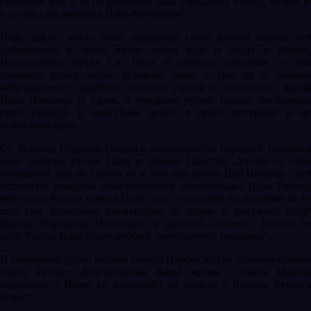
праведни Јов, и за сагрешившу, сада страдајућу Русију, нужна је
и силна сада молитва Цара-Мученика“.
Није, дакле, могло бити опроштаја греха руском народу без
добровољне и чисте жртве онога који је издат и убијен.
Искупљујућа жртва Св. Цара и народно покајање су два
елемента једног истог духовног чина, с тим да је њихова
међузависност одређена односом узрока и последице: жртва
Цара Николаја је узрок, а покајање руског народа последица;
прво узрокује и омогућава друго, а друго потврђује и не
условљава прво.
Ст. Николај Гурјанов говори о неопходности народног покајања
ради доласка Руског Цара и обнове Царства: „Русија се неће
усправити, док не схвати ко је био наш руски Цар Николај... Без
истинитог покајања нема истинитог прослављања Цара. Господ
неће дати Русији новога Цара, док се искрено не покајемо за то
што смо дозволили иноверцима да оцрне и ритуално убију
Царску Породицу. Неопходно је духовно сазнање... Господ ће
дати Русији Цара после дубоког свеопштеног покајања“.
И савремени руски песник сматра Царску жртву основом обнове
Свете Русије: „Благословена Ваша жртва, / Света Царска
породицо. / Њоме се препорађа из пепела / Држава Рускога
Цара!“