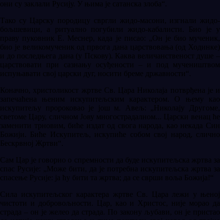
они су заклали Русију. У њима је сатанска злоба“.
Тако су Царску породицу свргли жидо-масони, изгнали жидо-
бољшевици, а ритуално погубили жидо-кабалисти. Био је у
праву пуковник Е. Меснер, када је писао: „Он је био мученик,
био је великомученик од првога дана царствовања (од Ходинке)
и до последњега дана (у Пскову). Каква величанственост душе –
царствовати при сазнању осуђености – и под мучеништвом
испуњавати свој царски дуг, носити бреме државности“.
Коначно, христоликост жртве Св. Цара Николаја потврђена је и
запечаћена њеним искупитељским карактером. О њему као
искупитељу пророковао је још м. Авељ: „Николају Другоме,
светоме Цару, сличном Јову многострадалном... Царски венац ће
заменити трновим, биће издат од свога народа, као некада Син
Божији. Биће Искупитељ, искупиће собом свој народ, слично
Бескрвној Жртви“.
Сам Цар је говорио о спремности да буде искупитељска жртва за
спас Русије: „Може бити, да је потребна искупитељска жртва за
спасење Русије: ја ћу бити та жртва; да се сврши воља Божија!“
Сила искупитељског карактера жртве Св. Цара лежи у њеној
чистоти и добровољности. Цар, као и Христос, није морао да
страда – он је желео да страда. По закону љубави, он је пристао