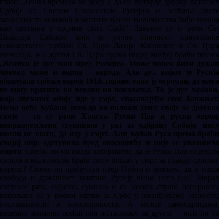
гласе: „Тешка времена не могу а да не потврде дубоку везаност
Србије са Светом Словенском Русијом и осећања свете
захвалности за помоћ и заштиту Вашег Величанства биће чувана
као светиња у срцима свих Срба“. Заветне су и речи Св.
Николаја Србског, који је уочио сличност христолике
саможртвене љубави Св. Цара Лазара Косовског и Св. Цара
Николаја, и о жртви Св. Цара према својој млађој браћи писао:
„
Велики је дуг наш пред Русијом. Може човек бити дужан
човеку, може и народ – народу. Али дуг, којим је Русија
обавезала србски народ 1914. године, тако је огроман, да њега
не могу вратити ни векови ни покољења. То је дуг љубави,
која свезаних очију иде у смрт, спасавајући свог ближњег.
Нема веће љубави, него да ко положи душу своју за другове
своје – то су речи Христа. Руски Цар и руски народ,
неприпремљени ступивши у рат за одбрану Србије, нису
могли не знати, да иду у смрт. Али љубав Руса према браћи
својој није одступила пред опасношћу и није се уплашила
смрти.
Смемо ли ми икада заборавити, да је Руски Цар са децом
својом и милионима браће своје пошао у смрт за правду српског
народа? Смемо ли прећутати пред Небом и земљом, да је наша
слобода и државност коштала Русију више него нас? Морал
светског рата, нејасан, сумњив и са разних страна оспораван,
испољава се у руској жртви за Србе у јеванђељској јасности,
несумњивости и неоспоривости. А мотив самоодрицања,
неземно морални осећај при жртвовању за другог – није ли то