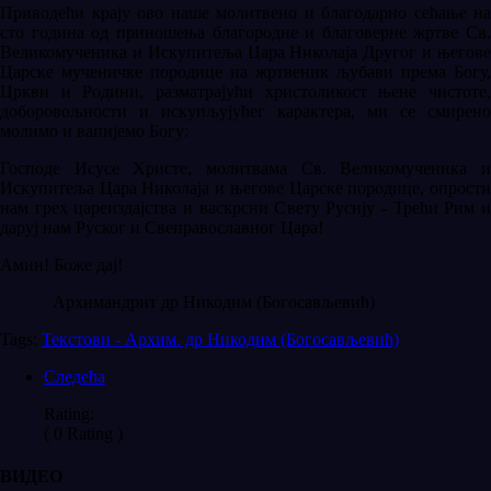
Приводећи крају ово наше молитвено и благодарно сећање на
сто година од приношења благородне и благоверне жртве Св.
Великомученика и Искупитеља Цара Николаја Другог и његове
Царске мученичке породице на жртвеник љубави према Богу,
Цркви и Родини, разматрајући христоликост њене чистоте,
доборовољности и искупљујућег карактера, ми се смирено
молимо и вапијемо Богу:
Господе Исусе Христе, молитвама Св. Великомученика и
Искупитеља Цара Николаја и његове Царске породице, опрости
нам грех цареиздајства и васкрсни Свету Русију - Трећи Рим и
даруј нам Руског и Свеправославног Цара!
Амин! Боже дај!
Архимандрит др Никодим (Богосављевић)
Tags:
Текстови - Архим. др Никодим (Богосављевић)
Следећа
Rating:
( 0 Rating )
ВИДЕО