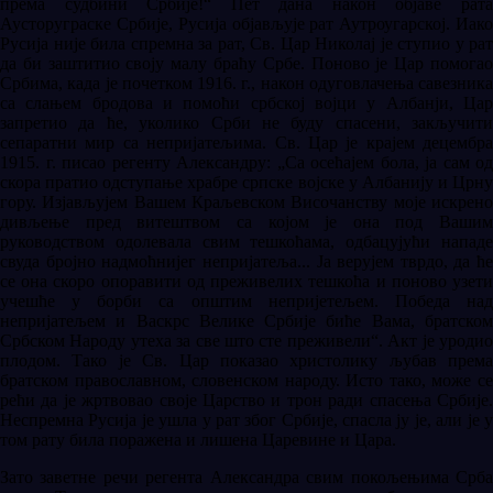
према судбини Србије!“ Пет дана након објаве рата
Аусторуграске Србије, Русија објављује рат Аутроугарској. Иако
Русија није била спремна за рат, Св. Цар Николај је ступио у рат
да би заштитио своју малу браћу Србе. Поново је Цар помогао
Србима, када је почетком 1916. г., након одуговлачења савезника
са слањем бродова и помоћи србској војци у Албанји, Цар
запретио да ће, уколико Срби не буду спасени, закључити
сепаратни мир са непријатељима. Св. Цар је крајем децембра
1915. г. писао регенту Александру: „Са осећајем бола, ја сам од
скора пратио одступање храбре српске војске у Албанију и Црну
гору. Изјављујем Вашем Краљевском Височанству моје искрено
дивљење пред витештвом са којом је она под Вашим
руководством одолевала свим тешкоћама, одбацујући нападе
свуда бројно надмоћнијег непријатеља... Ја верујем тврдо, да ће
се она скоро опоравити од преживелих тешкоћа и поново узети
учешће у борби са општим непријетељем. Победа над
непријатељем и Васкрс Велике Србије биће Вама, братском
Србском Народу утеха за све што сте преживели“. Акт је уродио
плодом. Тако је Св. Цар показао христолику љубав према
братском православном, словенском народу. Исто тако, може се
рећи да је жртвовао своје Царство и трон ради спасења Србије.
Неспремна Русија је ушла у рат због Србије, спасла ју је, али је у
том рату била поражена и лишена Царевине и Цара.
Зато заветне речи регента Александра свим покољењима Срба