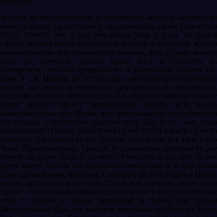
карактеру.
Чистота жртве благородног и благоверног Цара се, наравно, не
може сравнити са чистотом и скупоценошћу жртве Спаситеља
Исуса Христа, али, у њој има извор, узор и увор. На другој
страни, његова жртва превазилази чистоту и величину жртава
великомученика или благоверних кнежева, који су дали животе
своје на жртвеник љубави према Богу и отачаству, и,
истовремено, чистота супружанске и родитељске љубави Св.
Цара и Св. Царице не уступа пред чистотом целомудрености
многих мученика и мученица, девственика и девственица.
Међутим, оно што чистоту жртве Св. Цара несравњиво издиже
изнад чистоте других хришћанских жртава јесте његов
свештени царски чин. Према, што заборављеном, што одбаченом
богословљу о свештеном царском чину, Цар је не само глава
православног Царства, већ и глава Цркве. Он ту службу црпи из
Личности Богочовека Исуса Христа, Који је као Бог Цар, а као
Човек Првосвештеник. Христос је промисаоно разделио те две
службе на једног Цара и на много Епископа, и као што су ови
други иконе Христа као Првосвештеника, тако је и Цар икона
Цара над царевима. Међутим, с обзиром да је Епископа у Цркви
много, разумљиво је да глава Цркве, или, тачније, икона главе
Цркве – Христа православни Цар. Изузетност овог јединственог
чина и службе у Цркви наглашена је чином или тајном
Миропомазања Цара при његовом венчавању на Царство. И док