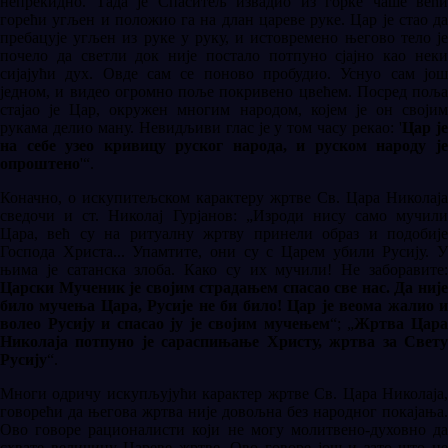
непрекидно. Тада је Спаситељ извадио из горке чаше већи
горећи угљен и положио га на длан цареве руке. Цар је стао да
пребацује угљен из руке у руку, и истовремено његово тело је
почело да светли док није постало потпуно сјајно као неки
сијајући дух. Овде сам се поново пробудио. Уснуо сам још
једном, и видео огромно поље покривено цвећем. Посред поља
стајао је Цар, окружен многим народом, којем је он својим
рукама делио ману. Невидљиви глас је у том часу рекао: '
Цар ј
на себе узео кривицу руског народа, и руском народу је
опроштено
'“.
Коначно, о искупитељском карактеру жртве Св. Цара Николаја
сведочи и ст. Николај Гурјанов: „Изроди нису само мучили
Цара, већ су на ритуалну жртву принели образ и подобије
Господа Христа... Упамтите, они су с Царем убили Русију. У
њима је сатанска злоба. Како су их мучили! Не заборавите:
Царски Мученик је својим страдањем спасао све нас. Да није
било мучења Цара, Русије не би било! Цар је веома жалио и
волео Русију и спасао ју је својим мучењем
“; „
Жртва Цар
Николаја потпуно је сараспињање Христу, жртва за Свету
Русију
“.
Многи одричу искупљујући карактер жртве Св. Цара Николаја,
говорећи да његова жртва није довољна без народног покајања.
Ово говоре рационалисти који не могу молитвено-духовно да
схвате величину Цареве жртве. Ово говоре још и зато што не