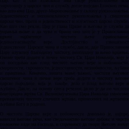
Цар, као и сви Епископи има своје рукоположење или
хиротонију у царски чин и службу, дотле ниједан Епископ нема,
као што има Цар, друго Миропомазање у склопу рукоположења.
Јединственост и непоновљивост рукоположења у свештени
царски чин, прати и јединственост и изузетност царске службе.
Као што смо рекли, Цар је глава Цркве и његова је служба да
управља њоме и да чува и брани оно што је у Православној
цркви најбитније – чистоту њене православне,
јединоспасавајуће вере. Достојанство и узвишеност
јединственог Царског чина и службе, дакле, даје Православном
Цару изузетну благодатну чистоту, неопходну за њено вршење.
Овоме треба додати и личну чистоту Св. Цара Николаја, коју је
он поседовао као плод чистоте његове вере и побожности,
смирености, скромности, једноставности, незлобивости, љубави
и праштања. Коначно, ништа мање важно, чистоти његовог
свештеног чина и личне вере треба додати и чистоту његове
царске породице, која је, такође, дело и плод његове вере и
љубави. Дакле, на основу свега реченог, јасно је да по чистоти
благородна жртва Св. Великомученика Цара Николаја умногоме
превазилази чистоту сличних жртава, принесених на жртвеник
љубави Богу и родини.
О чистоти Цареве вере и побожности довољно је, најпре,
навести његове речи, као сведочанство његове дубоке и чврсто
положене наде на Господа, и спремност да твори Његову вољу: