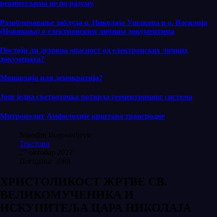
ревнитељима не по разуму
Разобличавање заблуда о. Николаја Ушакова и о. Василија
(Новикова) о електронским личним документима
Постоји ли духовна опасност од електронских личних
докумената?
Монархија или демократија?
Још једна светоотачка потврда геоцентричног система
Митрополит Амфилохије крштава трансродне
Nikodim Bogosavljevic
Текстови
27 октобар 2022
Погодака: 3088
ХРИСТОЛИКОСТ ЖРТВЕ СВ.
ВЕЛИКОМУЧЕНИКА И
ИСКУПИТЕЉА ЦАРА НИКОЛАЈА