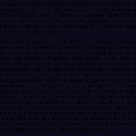
Зато можемо с пуним правом да тврдимо: чиста, добровољна и
искупљујућа жртва Св. Великомученика и Искупитеља Цара
Николаја Другог залог је обнове и васкрсења Свете Русије,
доласка Цара и обнове Царства, коме ће, разумљиво, претходити
народно покајање, и од кога зависи када ће се испунити чаша
страдања и доћи до препорода!
Казали смо на почетку да је још 1832. г. Св. Серафим Саровски
пророковао о страдању Цара и пропасти Царства. Но, светитељ
је тада пророковао и о неопохдности очишћујућег страдања
Руса, које претходи васкрсењу Свете Русије: „...али, када се
Земља Руска раздели и једна страна јавно остане с
бунтовницима, друга ће јавно стати за Господара и Отаџбину и
Свету Цркву – а Господара и целу Царску породицу чуваће
Господ невидљивом Својом десницом и даће потпуну победу
онима који су узели оружје за њега, за Цркву и за добро
нераздељености Земље Руске – али, неће се толико ту крви
пролити, колико ће тада десна страна, која је стала за Господара,
добити победу и похватаће све издајнике и предаће их у руке
правосуђа, и тада већ никога неће послати у Сибир, већ ће све
казнити, и тада ће се још више него раније крви пролити, али ће
та крв бити последња, очиститељска крв, пошто ће после тога
Господ благословити људе Своје миром и узвисиће Помазаника
Свога Давида, слугу Свога, Мужа по срцу Своме“.