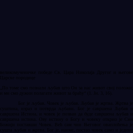
великомученичке победе Св. Цара Николаја Другог и његове
Царске породице
„По томе смо познали љубав што Он за нас живот свој положи;
и ми смо дужни полагати живот за браћу“ (1. Јн. 3, 16).
Бог је љубав. Човек је љубав. Љубав је жртва. Жртва је
суштина, израз и потврда љубави. Бог је савршена Љубав и
савршена Истина, и човек је позван да буде савршена љубав и
савршена истина. Ову истину о Богу и човеку открио је Син
Божији поставши Човек. Већ сам чин Његовог оваплоћења је
сушта љубав и жртва. Бог је, наиме, постао човек само и једино