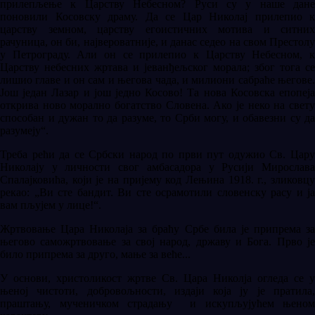
прилепљење к Царству Небесном? Руси су у наше дане
поновили Косовску драму. Да се Цар Николај прилепио к
царству земном, царству егоистичних мотива и ситних
рачуница, он би, највероватније, и данас седео на свом Престолу
у Петрограду. Али он се прилепио к Царству Небесном, к
Царству небесних жртава и јеванђељског морала; због тога се
лишио главе и он сам и његова чада, и милиони сабраће његове.
Још један Лазар и још једно Косово! Та нова Косовска епопеја
открива ново морално богатство Словена. Ако је неко на свету
способан и дужан то да разуме, то Срби могу, и обавезни су да
разумеју“.
Треба рећи да се Србски народ по први пут одужио Св. Цару
Николaју у личности свог амбасадора у Русији Мирослава
Спалајковића, који је на пријему код Лењина 1918. г., зликовцу
рекао: „Ви сте бандит. Ви сте осрамотили словенску расу и ја
вам пљујем у лице!“.
Жртвовање Цара Николаја за браћу Србе била је припрема за
његово саможртвовање за свој народ, државу и Бога. Прво је
било припрема за друго, мање за веће...
У основи, христоликост жртве Св. Цара Николја огледа се у
њеној чистоти, добровољности, издаји која ју је пратила,
праштању, мученичком страдању и искупљујућем њеном