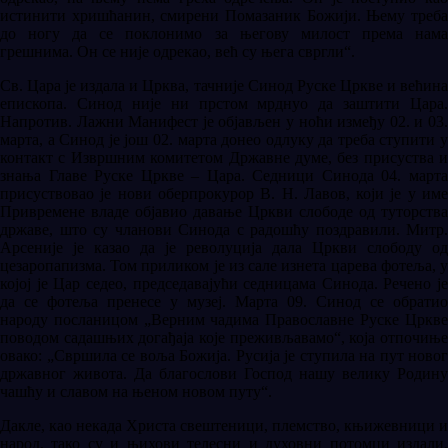
истинити хришћанин, смирени Помазаник Божији. Њему треба
до ногу да се поклонимо за његову милост према нама
грешнима. Он се није одрекао, већ су њега свргли“.
Св. Цара је издала и Црква, тачније Синод Руске Цркве и већина
епископа. Синод није ни прстом мрднуо да заштити Цара.
Напротив. Лажни Манифест је објављен у ноћи између 02. и 03.
марта, а Синод је још 02. марта донео одлуку да треба ступити у
контакт с Извршним комитетом Државне думе, без присуства и
знања Главе Руске Цркве – Цара. Седници Синода 04. марта
присуствовао је нови оберпрокурор В. Н. Лавов, који је у име
Привремене владе објавио давање Цркви слободе од туторства
државе, што су чланови Синода с радошћу поздравили. Митр.
Арсеније је казао да је револуција дала Цркви слободу од
цезаропапизма. Том приликом је из сале изнета царева фотеља, у
којој је Цар седео, председавајући седницама Синода. Речено је
да се фотеља пренесе у музеј. Марта 09. Синод се обратио
народу посланицом „Верним чадима Православне Руске Цркве
поводом садашњих догађаја које преживљавамо“, која отпочиње
овако: „Свршила се воља Божија. Русија је ступила на пут новог
државног живота. Да благослови Господ нашу велику Родину
чашћу и славом на њеном новом путу“.
Дакле, као некада Христа свештеници, племство, књижевници и
народ, тако су и њихови телесни и духовни потомци издали,