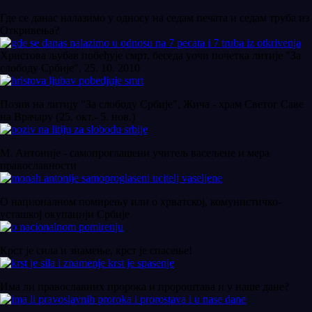
Где се данас налазимо у односу на седам печата и седам труба из
Откривења?
Христова љубав побеђује смрт, беседа уочи почетка литије "За
слободу Србије", 25. 10. 2010
Позив на литију "За слободу Србије", Жича - храм Светог Саве
на Врачару (25. окт.- 5. нов.)
М. Антоније - самопроглашени учитељ васељене и мера
православности
О националном помирењу или о хрватској, комунистичко-
усташкој окупацији Србије
Крст је сила и знамење, крст је спасење!
Има ли православних пророка и пророштава и у наше дане?