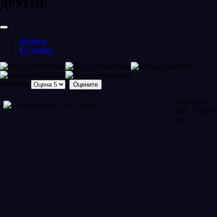
ДРУГОГ
Штампа
Ел. пошта
Оцените
Поводом
100 година
од