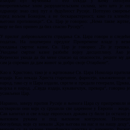
изабрао пут мученика – ето откуда у њему потпуно
непротивљење злим разрушитељским силама, зато што је он
одраније знао свој пут и будућност Русије. Потпуно смирење
пред вољом Божијом, а не бескарактерност, како га клевећу
његови противници“. Св. Цар је говорио: „Нема такве жртве,
коју не бих принео да бих спасио Русију“.
У прилог добровољности страдања Св. Цара говори и следећи
податак. На лицемерни предлог Привремене владе у вези
укидања смртне казне, Св. Цар је говорио: „То је грешка.
Укидање смртне казне разбиће војну дисциплину. Ако је
Керенски укида да би мене спасао од опасности, реците му да
сам ја спреман да дам живот за добро своје Отаџбине“.
Као и Христово, тако је и жртвовање Св. Цара Николаја пратила
издаја. Као некада Христа старешине, фарисеји, књижевници и
народ, тако су и Цара издали, свргли и предали генерали, Црква,
војска и народ. „Свуда издаја, кукавичлук, превара“, говорио је
усамљени Цар.
Наравно, заверу против Русије и њенога Цара су припремили и
остварили они који су срушили све царевине у Европи – жиди.
Сав капитал и све владе европских држава су били (и остали) у
њиховим рукама и под њиховом контролом. Потомци
богоубица, који су викали „Крв његова на нас и на нашу децу“,
морали су да уклоне хришћанска царства и, нарочито, Руског