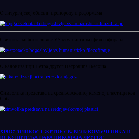
О литургијској обнови, препороду и реформама
Светоотачко богословље VS хуманистичко филозофирање
О канонизацији Петра другог Петровића Његоша
Символика представа на средњовековној каменој пластици код
Срба
ХРИСТОЛИКОСТ ЖРТВЕ СВ. ВЕЛИКОМУЧЕНИКА И
ИСКУПИТЕЉА ЦАРА НИКОЛАЈА ДРУГОГ