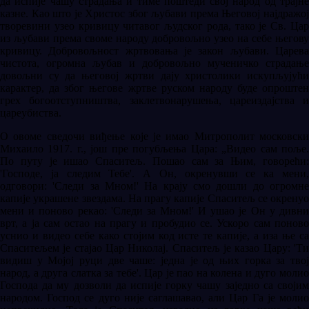
да испије чашу страдања и тиме поштеди свој народ од трајне
казне. Као што је Христос због љубави према Његовој најдражој
творевини узео кривицу читавог људског рода, тако је Св. Цар
из љубави према своме народу добровољно узео на себе његову
кривицу. Добровољност жртвовања је закон љубави. Царева
чистота, огромна љубав и добровољно мученичко страдање
довољни су да његовој жртви дају христолики искупљујући
карактер, да због његове жртве руском народу буде опроштен
грех богоотступништва, заклетвонарушења, цареиздајства и
цареубиства.
О овоме сведочи виђење које је имао Митрополит московски
Михаило 1917. г., још пре погубљења Цара: „Видео сам поље.
По путу је ишао Спаситељ. Пошао сам за Њим, говорећи:
'Господе, ја следим Тебе'. А Он, окренувши се ка мени,
одговори: 'Следи за Мном!' На крају смо дошли до огромне
капије украшене звездама. На прагу капије Спаситељ се окренуо
мени и поново рекао: 'Следи за Мном!' И ушао је Он у дивни
врт, а ја сам остао на прагу и пробудио се. Ускоро сам поново
уснио и видео себе како стојим код исте те капије, а иза ње са
Спаситељем је стајао Цар Николај. Спаситељ је казао Цару: 'Ти
видиш у Мојој руци две чаше: једна је од њих горка за твој
народ, а друга слатка за тебе'. Цар је пао на колена и дуго молио
Господа да му дозволи да испије горку чашу заједно са својим
народом. Господ се дуго није саглашавао, али Цар Га је молио