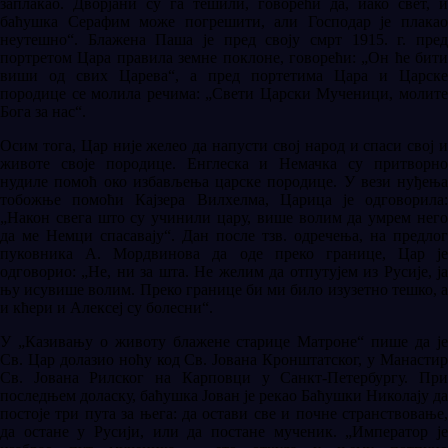
заплакао. Дворјани су га тешили, говорећи да, иако свет, и
баћушка Серафим може погрешити, али Господар је плакао
неутешно“. Блажена Паша је пред своју смрт 1915. г. пред
портретом Цара правила земне поклоне, говорећи: „Он ће бити
виши од свих Царева“, а пред портетима Цара и Царске
породице се молила речима: „Свети Царски Мученици, молите
Бога за нас“.
Осим тога, Цар није желео да напусти свој народ и спаси свој и
животе своје породице. Енглеска и Немачка су притворно
нудиле помоћ око избављења царске породице. У вези нуђења
тобожње помоћи Кајзера Вилхелма, Царица је одговорила:
„Након свега што су учинили цару, више волим да умрем него
да ме Немци спасавају“. Дан после тзв. одречења, на предлог
пуковника А. Мордвинова да оде преко границе, Цар је
одговорио: „Не, ни за шта. Не желим да отпутујем из Русије, ја
њу исувише волим. Преко границе би ми било изузетно тешко, а
и кћери и Алексеј су болесни“.
У „Казивању о животу блажене старице Матроне“ пише да је
Св. Цар долазио ноћу код Св. Јована Кронштатског, у Манастир
Св. Јована Рилског на Карповци у Санкт-Петербургу. При
последњем доласку, баћушка Јован је рекао Баћушки Николају да
постоје три пута за њега: да остави све и почне странствовање,
да остане у Русији, или да постане мученик. „Император је