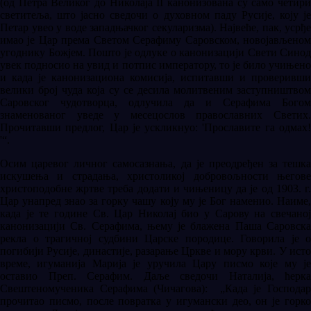
(од Петра Великог до Николаја II канонизована су само четири
светитеља, што јасно сведочи о духовном паду Русије, коју је
Петар увео у воде западњачког секуларизма). Највеће, пак, усрђе
имао је Цар према Светом Серафиму Саровском, новојављеном
угоднику Божјем. Пошто је одлуке о канонизацији Свети Синод
увек подносио на увид и потпис императору, то је било учињено
и када је канонизациона комисија, испитавши и проверивши
велики број чуда која су се десила молитвеним заступништвом
Саровског чудотворца, одлучила да и Серафима Богом
знаменованог уведе у месецослов православних Светих.
Прочитавши предлог, Цар је ускликнуо: 'Прославите га одмах!
'“.
Осим царевог личног самосазнања, да је преодређен за тешка
искушења и страдања, христоликој добровољности његове
христоподобне жртве треба додати и чињеницу да је од 1903. г.
Цар унапред знао за горку чашу коју му је Бог наменио. Наиме,
када је те године Св. Цар Николај био у Сарову на свечаној
канонизацији Св. Серафима, њему је блажена Паша Саровска
рекла о трагичној судбини Царске породице. Говорила је о
погибији Русије, династије, разарање Цркве и мору крви. У исто
време, игуманија Марија је уручила Цару писмо које му је
оставио Преп. Серафим. Даље сведочи Наталија, ћерка
Свештеномученика Серафима (Чичагова): „Када је Господар
прочитао писмо, после повратка у игумански део, он је горко