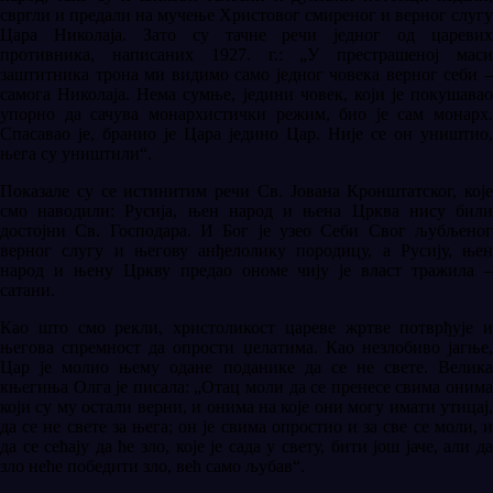
свргли и предали на мучење Христовог смиреног и верног слугу
Цара Николаја. Зато су тачне речи једног од царевих
противника, написаних 1927. г.: „У престрашеној маси
заштитника трона ми видимо само једног човека верног себи –
самога Николаја. Нема сумње, једини човек, који је покушавао
упорно да сачува монархистички режим, био је сам монарх.
Спасавао је, бранио је Цара једино Цар. Није се он уништио,
њега су уништили“.
Показале су се истинитим речи Св. Јована Кронштатског, које
смо наводили: Русија, њен народ и њена Црква нису били
достојни Св. Господара. И Бог је узео Себи Свог љубљеног
верног слугу и његову анђелолику породицу, а Русију, њен
народ и њену Цркву предао ономе чију је власт тражила –
сатани.
Као што смо рекли, христоликост цареве жртве потврђује и
његова спремност да опрости џелатима. Као незлобиво јагње,
Цар је молио њему одане поданике да се не свете. Велика
књегиња Олга је писала: „Отац моли да се пренесе свима онима
који су му остали верни, и онима на које они могу имати утицај,
да се не свете за њега; он је свима опростио и за све се моли, и
да се сећају да ће зло, које је сада у свету, бити још јаче, али да
зло неће победити зло, већ само љубав“.