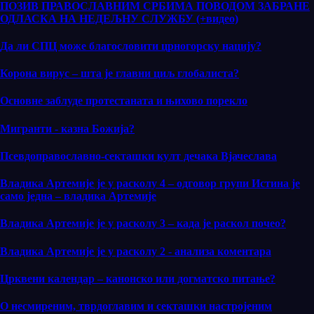
ПОЗИВ ПРАВОСЛАВНИМ СРБИМА ПОВОДОМ ЗАБРАНЕ
ОДЛАСКА НА НЕДЕЉНУ СЛУЖБУ (+видео)
Да ли СПЦ може благословити црногорску нацију?
Корона вирус – шта је главни циљ глобалиста?
Основне заблуде протестаната и њихово порекло
Мигранти - казна Божија?
Псевдоправославно-секташки култ дечака Вјачеслава
Владика Артемије је у расколу 4 – одговор групи Истина је
само једна – владика Артемије
Владика Артемије је у расколу 3 – када је раскол почео?
Владика Артемије је у расколу 2 - анализа коментара
Црквени календар – канонско или догматско питање?
О несмиреним, тврдоглавим и секташки настројеним