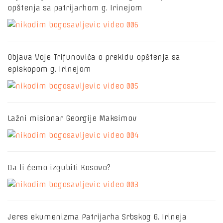
opštenja sa patrijarhom g. Irinejom
Objava Voje Trifunovića o prekidu opštenja sa
episkopom g. Irinejom
Lažni misionar Georgije Maksimov
Da li ćemo izgubiti Kosovo?
Jeres ekumenizma Patrijarha Srbskog G. Irineja