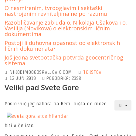
O nesmirenim, tvrdoglavim i sektaški
nastrojenim revniteljima ne po razumu
Razobličavanje zabluda o. Nikolaja Ušakova i o.
Vasilija (Novikova) o elektronskim ličnim
dokumentima
Postoji li duhovna opasnost od elektronskih
ličnih dokumenata?
Još jedna svetootačka potvrda geocentričnog
sistema
NIKODIMBOGOSAVLJEVIC.COM
TEKSTOVI
12 JUN 2019
POGODAKA: 2998
Veliki pad Svete Gore
Posle vučijeg sabora na Kritu ništa ne može
biti više isto.