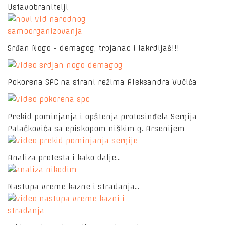
Ustavobranitelji
Srđan Nogo - demagog, trojanac i lakrdijaš!!!
Pokorena SPC na strani režima Aleksandra Vučića
Prekid pominjanja i opštenja protosinđela Sergija
Palačkovića sa episkopom niškim g. Arsenijem
Analiza protesta i kako dalje...
Nastupa vreme kazne i stradanja...