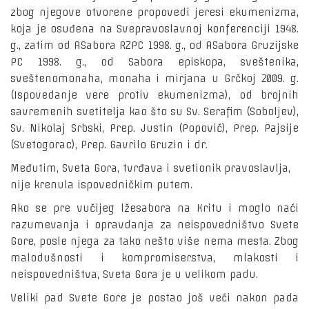
zbog njegove otvorene propovedi jeresi ekumenizma,
koja je osuđena na Svepravoslavnoj konferenciji 1948.
g., zatim od ASabora RZPC 1998. g., od ASabora Gruzijske
PC 1998. g., od Sabora episkopa, sveštenika,
sveštenomonaha, monaha i mirjana u Grčkoj 2009. g.
(Ispovedanje vere protiv ekumenizma), od brojnih
savremenih svetitelja kao što su Sv. Serafim (Soboljev),
Sv. Nikolaj Srbski, Prep. Justin (Popović), Prep. Pajsije
(Svetogorac), Prep. Gavrilo Gruzin i dr.
Međutim, Sveta Gora, tvrđava i svetionik pravoslavlja,
nije krenula ispovedničkim putem.
Ako se pre vučijeg lžesabora na Kritu i moglo naći
razumevanja i opravdanja za neispovedništvo Svete
Gore, posle njega za tako nešto više nema mesta. Zbog
malodušnosti i kompromiserstva, mlakosti i
neispovedništva, Sveta Gora je u velikom padu.
Veliki pad Svete Gore je postao još veći nakon pada