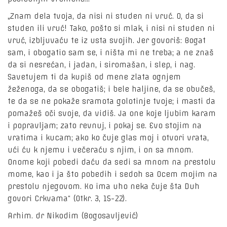
„Znam dela tvoja, da nisi ni studen ni vruć. O, da si
studen ili vruć! Tako, pošto si mlak, i nisi ni studen ni
vruć, izbljuvaću te iz usta svojih. Jer govoriš: Bogat
sam, i obogatio sam se, i ništa mi ne treba; a ne znaš
da si nesrećan, i jadan, i siromašan, i slep, i nag.
Savetujem ti da kupiš od mene zlata ognjem
žeženoga, da se obogatiš; i bele haljine, da se obučeš,
te da se ne pokaže sramota golotinje tvoje; i masti da
pomažeš oči svoje, da vidiš. Ja one koje ljubim karam
i popravljam; zato revnuj, i pokaj se. Evo stojim na
vratima i kucam; ako ko čuje glas moj i otvori vrata,
ući ću k njemu i večeraću s njim, i on sa mnom.
Onome koji pobedi daću da sedi sa mnom na prestolu
mome, kao i ja što pobedih i sedoh sa Ocem mojim na
prestolu njegovom. Ko ima uho neka čuje šta Duh
govori Crkvama“ (Otkr. 3, 15-22).
Arhim. dr Nikodim (Bogosavljević)