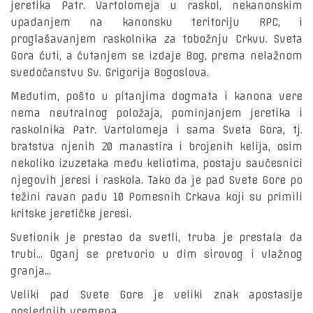
jeretika Patr. Vartolomeja u raskol, nekanonskim
upadanjem na kanonsku teritoriju RPC, i
proglašavanjem raskolnika za tobožnju Crkvu. Sveta
Gora ćuti, a ćutanjem se izdaje Bog, prema nelažnom
svedočanstvu Sv. Grigorija Bogoslova.
Međutim, pošto u pitanjima dogmata i kanona vere
nema neutralnog položaja, pominjanjem jeretika i
raskolnika Patr. Vartolomeja i sama Sveta Gora, tj.
bratstva njenih 20 manastira i brojenih kelija, osim
nekoliko izuzetaka među keliotima, postaju saučesnici
njegovih jeresi i raskola. Tako da je pad Svete Gore po
težini ravan padu 10 Pomesnih Crkava koji su primili
kritske jeretičke jeresi.
Svetionik je prestao da svetli, truba je prestala da
trubi… Oganj se pretvorio u dim sirovog i vlažnog
granja…
Veliki pad Svete Gore je veliki znak apostasije
poslednjih vremena…