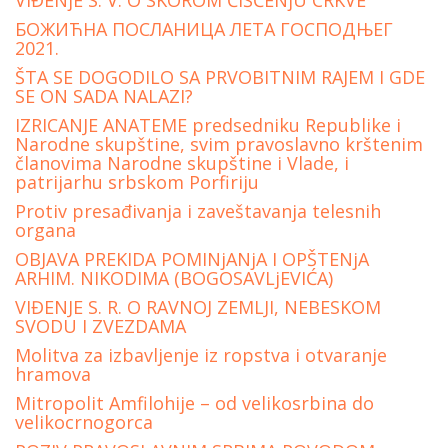
VIĐENjE S. V. O SKOROM ČIŠĆENjU CRKVE
БОЖИЋНА ПОСЛАНИЦА ЛЕТА ГОСПОДЊЕГ
2021.
ŠTA SE DOGODILO SA PRVOBITNIM RAJEM I GDE
SE ON SADA NALAZI?
IZRICANJE ANATEME predsedniku Republike i
Narodne skupštine, svim pravoslavno krštenim
članovima Narodne skupštine i Vlade, i
patrijarhu srbskom Porfiriju
Protiv presađivanja i zaveštavanja telesnih
organa
OBJAVA PREKIDA POMINjANjA I OPŠTENjA
ARHIM. NIKODIMA (BOGOSAVLjEVIĆA)
VIĐENJE S. R. O RAVNOJ ZEMLJI, NEBESKOM
SVODU I ZVEZDAMA
Molitva za izbavljenje iz ropstva i otvaranje
hramova
Mitropolit Amfilohije – od velikosrbina do
velikocrnogorca