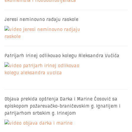
Jeresi neminovno rađaju raskole
Patrijarh Irinej odlikovao kolegu Aleksandra Vučića
Objava prekida opštenja Darka i Marine Ćosović sa
episkopom požarevačko-braničevskim g. Ignatijem i
patrijarhom srbskim g. Irinejom