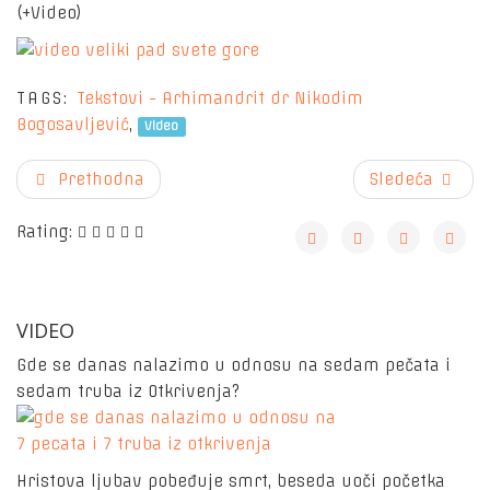
(+Video)
TAGS:
Tekstovi - Arhimandrit dr Nikodim
Bogosavljević
,
Video
Prethodna
Sledeća
Rating:
VIDEO
Gde se danas nalazimo u odnosu na sedam pečata i
sedam truba iz Otkrivenja?
Hristova ljubav pobeđuje smrt, beseda uoči početka