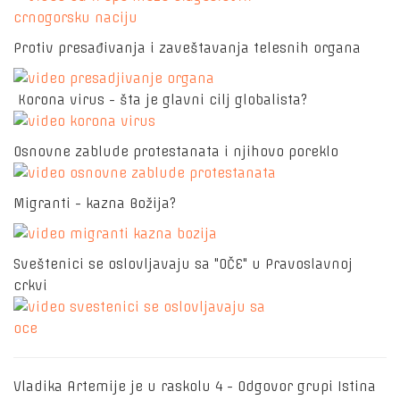
Protiv presađivanja i zaveštavanja telesnih organa
Korona virus - šta je glavni cilj globalista?
Osnovne zablude protestanata i njihovo poreklo
Migranti - kazna Božija?
Sveštenici se oslovljavaju sa "OČE" u Pravoslavnoj
crkvi
Vladika Artemije je u raskolu 4 - Odgovor grupi Istina