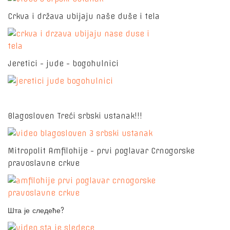
Crkva i država ubijaju naše duše i tela
Jeretici - jude - bogohulnici
Blagosloven Treći srbski ustanak!!!
Mitropolit Amfilohije - prvi poglavar Crnogorske
pravoslavne crkve
Шта је следеће?