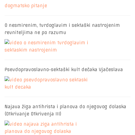
O nesmirenim, tvrdoglavim i sektaški nastrojenim
revniteljima ne po razumu
Psevdopravoslavno-sektaški kult dečaka Vjačeslava
Najava žiga antihrista i planova do njegovog dolaska
(Otkrivanje Otkrivenja III)