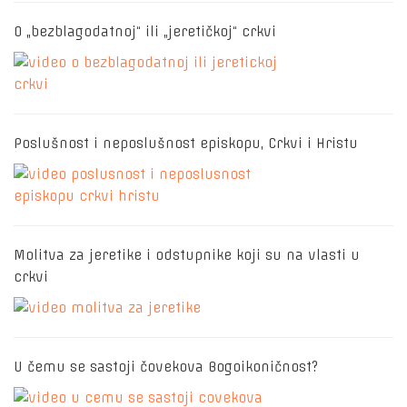
O „bezblagodatnoj“ ili „jeretičkoj“ crkvi
Poslušnost i neposlušnost episkopu, Crkvi i Hristu
Molitva za jeretike i odstupnike koji su na vlasti u
crkvi
U čemu se sastoji čovekova Bogoikoničnost?