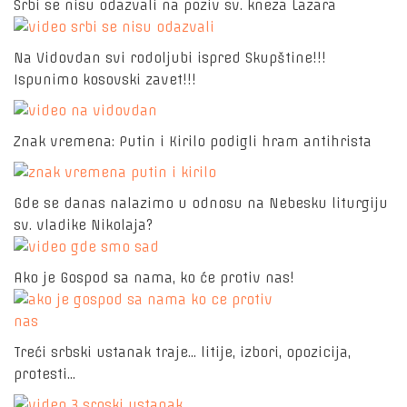
Srbi se nisu odazvali na poziv sv. kneza Lazara
Na Vidovdan svi rodoljubi ispred Skupštine!!!
Ispunimo kosovski zavet!!!
Znak vremena: Putin i Kirilo podigli hram antihrista
Gde se danas nalazimo u odnosu na Nebesku liturgiju
sv. vladike Nikolaja?
Ako je Gospod sa nama, ko će protiv nas!
Treći srbski ustanak traje... litije, izbori, opozicija,
protesti...