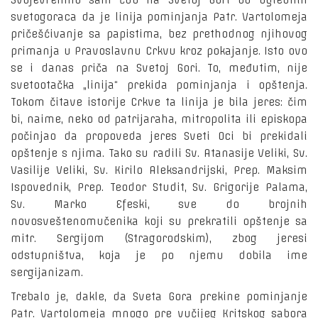
Svojevremno sam čuo na Svetoj Gori od uglednih
svetogoraca da je linija pominjanja Patr. Vartolomeja
pričešćivanje sa papistima, bez prethodnog njihovog
primanja u Pravoslavnu Crkvu kroz pokajanje. Isto ovo
se i danas priča na Svetoj Gori. To, međutim, nije
svetootačka „linija“ prekida pominjanja i opštenja.
Tokom čitave istorije Crkve ta linija je bila jeres: čim
bi, naime, neko od patrijaraha, mitropolita ili episkopa
počinjao da propoveda jeres Sveti Oci bi prekidali
opštenje s njima. Tako su radili Sv. Atanasije Veliki, Sv.
Vasilije Veliki, Sv. Kirilo Aleksandrijski, Prep. Maksim
Ispovednik, Prep. Teodor Studit, Sv. Grigorije Palama,
Sv. Marko Efeski, sve do brojnih
novosveštenomučenika koji su prekratili opštenje sa
mitr. Sergijom (Stragorodskim), zbog jeresi
odstupništva, koja je po njemu dobila ime
sergijanizam.
Trebalo je, dakle, da Sveta Gora prekine pominjanje
Patr. Vartolomeja mnogo pre vučijeg Kritskog sabora