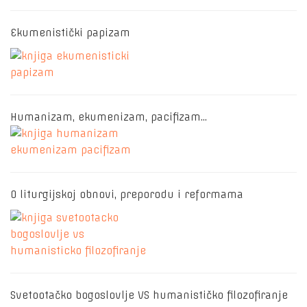
Ekumenistički papizam
Humanizam, ekumenizam, pacifizam…
O liturgijskoj obnovi, preporodu i reformama
Svetootačko bogoslovlje VS humanističko filozofiranje