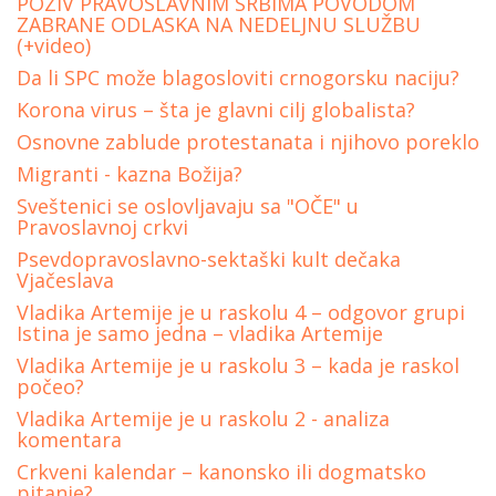
POZIV PRAVOSLAVNIM SRBIMA POVODOM
ZABRANE ODLASKA NA NEDELJNU SLUŽBU
(+video)
Da li SPC može blagosloviti crnogorsku naciju?
Korona virus – šta je glavni cilj globalista?
Osnovne zablude protestanata i njihovo poreklo
Migranti - kazna Božija?
Sveštenici se oslovljavaju sa "OČE" u
Pravoslavnoj crkvi
Psevdopravoslavno-sektaški kult dečaka
Vjačeslava
Vladika Artemije je u raskolu 4 – odgovor grupi
Istina je samo jedna – vladika Artemije
Vladika Artemije je u raskolu 3 – kada je raskol
počeo?
Vladika Аrtemije je u raskolu 2 - analiza
komentara
Crkveni kalendar – kanonsko ili dogmatsko
pitanje?