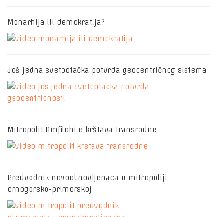
Monarhija ili demokratija?
Još jedna svetootačka potvrda geocentričnog sistema
Mitropolit Amfilohije krštava transrodne
Predvodnik novoobnovljenaca u mitropoliji
crnogorsko-primorskoj