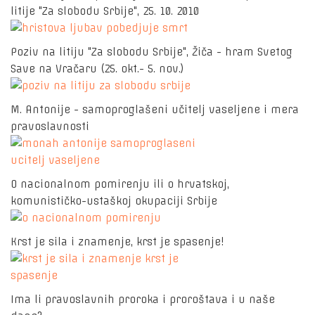
litije "Za slobodu Srbije", 25. 10. 2010
Poziv na litiju "Za slobodu Srbije", Žiča - hram Svetog
Save na Vračaru (25. okt.- 5. nov.)
M. Antonije - samoproglašeni učitelj vaseljene i mera
pravoslavnosti
O nacionalnom pomirenju ili o hrvatskoj,
komunističko-ustaškoj okupaciji Srbije
Krst je sila i znamenje, krst je spasenje!
Ima li pravoslavnih proroka i proroštava i u naše