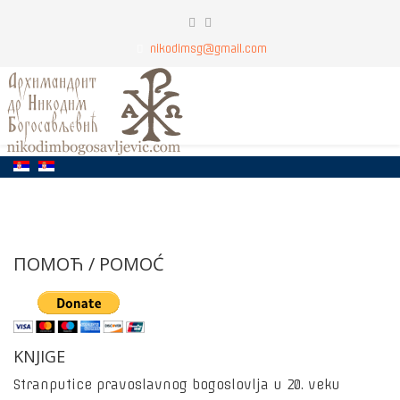
nikodimsg@gmail.com
ПОМОЋ / POMOĆ
KNJIGE
Stranputice pravoslavnog bogoslovlja u 20. veku