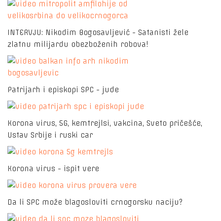
INTERVJU: Nikodim Bogosavljević - Satanisti žele
zlatnu milijardu obezboženih robova!
Patrijarh i episkopi SPC - jude
Korona virus, 5G, kemtrejlsi, vakcina, Sveto pričešće,
Ustav Srbije i ruski car
Korona virus - ispit vere
Da li SPC može blagosloviti crnogorsku naciju?