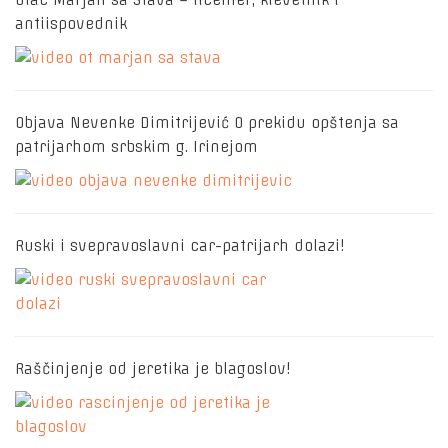
Otac Marjan sa Stava – licemer, klevetnik i
antiispovednik
Objava Nevenke Dimitrijević O prekidu opštenja sa
patrijarhom srbskim g. Irinejom
Ruski i svepravoslavni car-patrijarh dolazi!
Raščinjenje od jeretika je blagoslov!