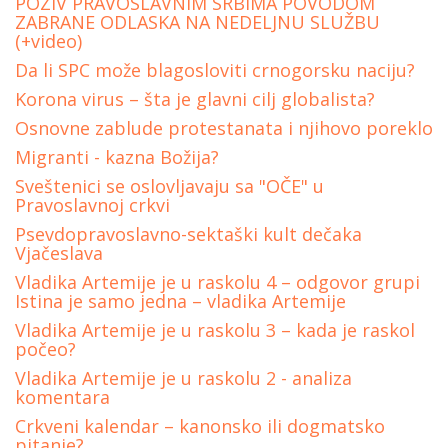
POZIV PRAVOSLAVNIM SRBIMA POVODOM
ZABRANE ODLASKA NA NEDELJNU SLUŽBU
(+video)
Da li SPC može blagosloviti crnogorsku naciju?
Korona virus – šta je glavni cilj globalista?
Osnovne zablude protestanata i njihovo poreklo
Migranti - kazna Božija?
Sveštenici se oslovljavaju sa "OČE" u
Pravoslavnoj crkvi
Psevdopravoslavno-sektaški kult dečaka
Vjačeslava
Vladika Artemije je u raskolu 4 – odgovor grupi
Istina je samo jedna – vladika Artemije
Vladika Artemije je u raskolu 3 – kada je raskol
počeo?
Vladika Аrtemije je u raskolu 2 - analiza
komentara
Crkveni kalendar – kanonsko ili dogmatsko
pitanje?