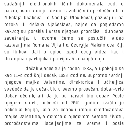
sadašnjih elektronskih ličnih dokumenata vodi u
pakao, osim s moje strane razobličenih prelešćenih o.
Nikolaja Ušakova i o. Vasilija (Novikova), pozivaju i na
otroka ili dečaka Vjačeslava, hajde da pogledamo
kakvog su porekla i vrste njegova proročka i duhovna
zaveštanja. U ovome ćemo se poslužiti video
kazivanjima Romana Vijta i o. Georgija Maksimova, čiji
su linkovi dati u opisu ispod ovog videa, kao i
dostupna eparhijska i patrijaraška saopštenja.
dečak vjačeslav je rođen 1982., a upokojio se
kao 11-o godišnji dečak, 1993. godine. Suprotno tvrdnji
njegove majke Valentine, direktorica i učiteljica
svedoče da je dečak bio u svemu prosečan, dobar-vrlo
dobar učenik, ali da je po naravi bio dobar. Posle
njegove smrti, počevši od 2001. godine izašlo je
nekoliko knjiga, koja za osnovu imaju svedočanstva
majke Valentine, a govore o njegovom svetom životu,
proročanstvima, isceljenjima za vreme i posle