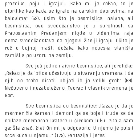
praznike, poju i igraju'... Kako mi je rekao, to je
otprilike kao kada se igralo na carskim dvorovima, na
balovima“ (68). Osim što je besmislica, naivna, ali
besmislica, ovo svedočanstvo je u surotnosti sa
Pravoslavnim Predanjem: nigde u viđenjima raja
nema svedočanstava da njegovi žitelji igraju. Očito je
reč o bujnoj mašti dečaka kako nebeska staništa
zamišlja po uzoru na zemlju.
Evo još jedne naivne besmislice, ali jeretičke:
„Rekao je da 'ptice učestvuju u stvaranju vremena i da
njih ne treba dirati'. Ubijati ih je veliki greh“ (69).
Nečuveno i nezabeleženo. Tvorac i vlasnik vremena je
Bog.
Sve besmislica do besmislice: „Kazao je da je
mermer živ kamen i demoni ga se boje i trude se da
obilaze mermerne kratere u širokom luku. Pitala sam
ga: Šta znači živ? On mi je odgovorio: U njemu je puls i
srce kuca u njemu...“ (175). Fantazija i jeres.