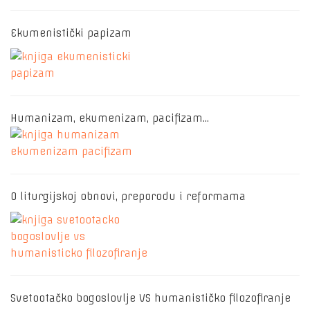
Ekumenistički papizam
Humanizam, ekumenizam, pacifizam…
O liturgijskoj obnovi, preporodu i reformama
Svetootačko bogoslovlje VS humanističko filozofiranje