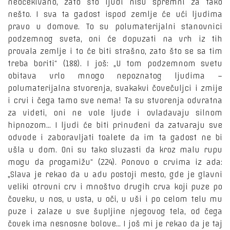
neočekivano, zato što ljudi nisu spremni za tako
nešto. I sva ta gadost ispod zemlje će ući ljudima
pravo u domove. To su polumaterijalni stanovnici
podzemnog sveta, oni će dopuzati na vrh iz tih
provala zemlje i to će biti strašno, zato što se sa tim
treba boriti“ (188). I još: „U tom podzemnom svetu
obitava vrlo mnogo nepoznatog ljudima –
polumaterijalna stvorenja, svakakvi čovečuljci i zmije
i crvi i čega tamo sve nema! Ta su stvorenja odvratna
za videti, oni ne vole ljude i ovladavaju silnom
hipnozom... I ljudi će biti prinuđeni da zatvaraju sve
odvode i zaboravljati toalete da im ta gadost ne bi
ušla u dom. Oni su tako sluzasti da kroz malu rupu
mogu da progamižu“ (224). Ponovo o crvima iz ada:
„Slava je rekao da u adu postoji mesto, gde je glavni
veliki otrovni crv i mnoštvo drugih crva koji puze po
čoveku, u nos, u usta, u oči, u uši i po celom telu mu
puze i zalaze u sve šupljine njegovog tela, od čega
čovek ima nesnosne bolove... I još mi je rekao da je taj