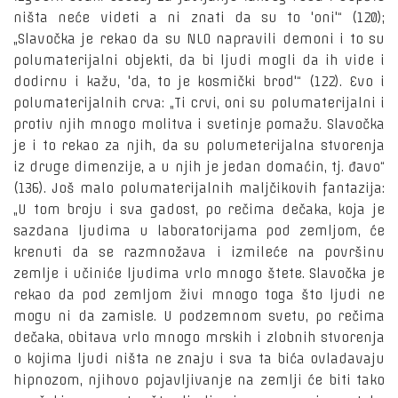
ništa neće videti a ni znati da su to 'oni'“ (120);
„Slavočka je rekao da su NLO napravili demoni i to su
polumaterijalni objekti, da bi ljudi mogli da ih vide i
dodirnu i kažu, 'da, to je kosmički brod'“ (122). Evo i
polumaterijalnih crva: „Ti crvi, oni su polumaterijalni i
protiv njih mnogo molitva i svetinje pomažu. Slavočka
je i to rekao za njih, da su polumeterijalna stvorenja
iz druge dimenzije, a u njih je jedan domaćin, tj. đavo“
(136). Još malo polumaterijalnih maljčikovih fantazija:
„U tom broju i sva gadost, po rečima dečaka, koja je
sazdana ljudima u laboratorijama pod zemljom, će
krenuti da se razmnožava i izmileće na površinu
zemlje i učiniće ljudima vrlo mnogo štete. Slavočka je
rekao da pod zemljom živi mnogo toga što ljudi ne
mogu ni da zamisle. U podzemnom svetu, po rečima
dečaka, obitava vrlo mnogo mrskih i zlobnih stvorenja
o kojima ljudi ništa ne znaju i sva ta bića ovladavaju
hipnozom, njihovo pojavljivanje na zemlji će biti tako