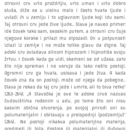
otrovni crv vrlo proždrljiv, vrlo uman i vrlo dobro
sluša, diže se u visinu malo i često hvata ljude i
uvlači ih u zemlju i to uglavnom ljude koji idu sami.
Taj otrovni crv jede žive ljude... Slava je naveo primer:
Ide čovek tako sam, seoskim putem, a otrovni crv čuje
njegove korake i prilazi mu otpozadi. On u potpunosti
izlazi iz zemlje i ne može toliko glavu da digne. Taj
adski crv ovladava silnom hipnozom i hipnotiše svoju
žrtvu. I čovek kada ga vidi, skameni se od užasa, zato
što nije spreman i ne veruje da tako nešto postoji.
Ogromni crv ga hvata, usisava i jede živa. A kada
čovek zna da on postoji, može od njega da pobegne...
Slava je rekao da taj crv jede i umrle, ali to biva retko“
(263-264); „A Slavočka je sve te adske crve nazvao
čudovištima rođenim u adu, po tome što oni nisu
sasvim obična stvorenja, po svojoj prirodi oni su
polumaterijalni i obitavaju u preispodnji (podzemlju)“
(264).. Ne postoji nikakva polumaterijlna materija,
predmeti ili bića. Postoje ili materijalni ili duhovni