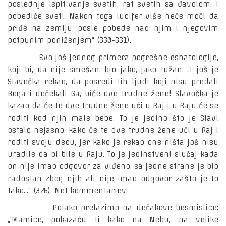
poslednje ispitivanje svetih, rat svetih sa đavolom. I
pobediće sveti. Nakon toga lucifer više neće moći da
priđe na zemlju, posle pobede nad njim i njegovim
potpunim poniženjem“ (330-331).
Evo još jednog primera pogrešne eshatologije,
koji bi, da nije smešan, bio jako, jako tužan: „I još je
Slavočka rekao, da posredi tih ljudi koji nisu predali
Boga i dočekali Ga, biće dve trudne žene! Slavočka je
kazao da će te dve trudne žene ući u Raj i u Raju će se
roditi kod njih male bebe. To je jedino što je Slavi
ostalo nejasno, kako će te dve trudne žene ući u Raj i
roditi svoju decu, jer kako je rekao one ništa još nisu
uradile da bi bile u Raju. To je jedinstveni slučaj kada
on nije imao odgovor za viđeno, sa jedne strane je bio
radostan zbog njih ali nije imao odgovor zašto je to
tako...“ (326). Net kommentariev.
Polako prelazimo na dečakove besmislice:
„'Mamice, pokazaću ti kako na Nebu, na velike