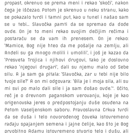
propast, okrenuo se prema meni i rekao 'skoči', nakon
čega je iščezao. Potom je skrenuo u neku stranu, kako
se pokazalo tvrdi i tamni put, kao u tunel i našao sam
se u tebi... Slavočka pamti da se spremao da dođe
ovde. On je to meni rekao svojim dečijim rečima i
postaraću se da vam ih prenesem. On je rekao:
'Mamice, Bog nije hteo da me pošalje na zemlju, ali
Anđeli su ga mnogo molili i umolili', i još je kazao da
'Presveta Trojica i njihovi drugovi, tako je doslovno
rekao 'njegovi drugari', dali su njemu malo od Sebe
silu. A ja sam ga pitala: 'Slavočka, zar u tebi nije bilo
tvoje sile?' A on mi odgovara: 'Bila je i moja sila, ali su
mi svi po malo dali sile i ja sam došao ovde.'“. Očito,
reč je o drevnom paganskom verovanju, koje je kao
origenovska jeres o predpostojanju duše osuđena na
Petom Vaseljenskom saboru. Pravoslavna Crkva tvrdi
da se duša i telo novorođenog čoveka istovremeno
rađaju spajanjem semena i jajne ćelije, kao što je Bog
prvobitno Adamu istovremeno stvorio telo i dušu, ali