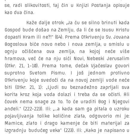
se, radi slikovitosti, taj čin u Knjizi Postanja opisuje
kao dva čina.
Kaže dalje otrok: „Ja ću se silno brinuti kada
Gospod bude došao na Zemlju, da li će se Isusu Hristu
dopasti Hram ili ne?!“ (64). Prema Otkrivenju Sv. Jovana
Bogoslova biće novo nebo i nova zemlja, u smislu u
ognju očišćena ova zemlja, na kojoj neće više
hramova, već će na nju sići Novi, Nebeski Jerusalim
(Otkr. 21, 1-10). Prema tome, dečak Vjačeslav govori
suprotno Svetom Pismu. I još jednom protivno
Otkrivenju koje svedoči da na novoj zemlji vode neće
biti (Otkr. 21, 1): „Ljudi su beznadežno zaprljali sva
korita kroz koja voda dolazi i treba da se očisti. Ali
čovek nema snage za to. To će uraditi Bog i Njegovi
anđeli.“ (222-223). Ili: „...a kada sam ga pitala o uzroku
pojavljivanja tolike količine zlata, odgovorio mi je:
Mamice, zlato i drago kamenje će biti materijal za
izgradnju budućeg veka“ (223). Ili: „Kako je napisano u