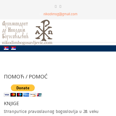
nikodimsg@gmail.com
ПОМОЋ / POMOĆ
KNJIGE
Stranputice pravoslavnog bogoslovlja u 20. veku