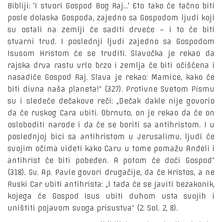
Bibliji: 'I stvori Gospod Bog Raj...' Eto tako će tačno biti
posle dolaska Gospoda, zajedno sa Gospodom ljudi koji
su ostali na zemlji će saditi drveće – i to će biti
stvarni trud. I poslednji ljudi zajedno sa Gospodom
Isusom Hristom će se truditi. Slavočka je rekao da
rajska drva rastu vrlo brzo i zemlja će biti očišćena i
nasadiće Gospod Raj. Slava je rekao: Mamice, kako će
biti divna naša planeta!“ (327). Protivne Svetom Pismu
su i sledeće dečakove reči: „Dečak dakle nije govorio
da će ruskog Cara ubiti. Obrnuto, on je rekao da će on
osloboditi narode i da će se boriti sa antihristom. I u
poslednjoj bici sa antihristom u Jerusalimu, ljudi će
svojim očima videti kako Caru u tome pomažu Anđeli i
antihrist će biti pobeđen. A potom će doći Gospod“
(318). Sv. Ap. Pavle govori drugačije, da će Hristos, a ne
Ruski Car ubiti antihrista: „I tada će se javiti bezakonik,
kojega će Gospod Isus ubiti duhom usta svojih i
uništiti pojavom svoga prisustva“ (2. Sol. 2, 8).