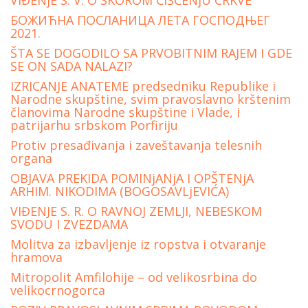
VIĐENjE S. V. O SKOROM ČIŠĆENjU CRKVE
БОЖИЋНА ПОСЛАНИЦА ЛЕТА ГОСПОДЊЕГ
2021.
ŠTA SE DOGODILO SA PRVOBITNIM RAJEM I GDE
SE ON SADA NALAZI?
IZRICANJE ANATEME predsedniku Republike i
Narodne skupštine, svim pravoslavno krštenim
članovima Narodne skupštine i Vlade, i
patrijarhu srbskom Porfiriju
Protiv presađivanja i zaveštavanja telesnih
organa
OBJAVA PREKIDA POMINjANjA I OPŠTENjA
ARHIM. NIKODIMA (BOGOSAVLjEVIĆA)
VIĐENJE S. R. O RAVNOJ ZEMLJI, NEBESKOM
SVODU I ZVEZDAMA
Molitva za izbavljenje iz ropstva i otvaranje
hramova
Mitropolit Amfilohije – od velikosrbina do
velikocrnogorca