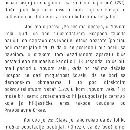
posao krajnjim snagama i sa velikim naporom“ (262).
Duše ljudi koji seku drva i onih koji se kuvaju u
kotlovima su duhovne, a drva i kotlovi materijalni!
Još malo jeresi: „Po rečima dečaka, u Novom
veku ljudi će pod rukovodstvom Gospoda takođe
naučiti da naprave savršenije leteće aparate (po tipu
polumaterijalnih 'NLO') da bi se poslednji put borili sa
đavolom. U svakom tom vazdušnom aparatu biće
postavljeno neugasivo kandilo i lik Gospoda. To će biti
mali period u Novom veku, kada po rečima dečaka
'Gospod će dati mogućnost čoveku da se bori sa
demonskim obmanama i to pod direktnim
pokroviteljstvom Neba'“ (122). U kom „Novom veku“? To
može biti samo protestantsko hiljadugodišnje carstvo,
koja je hilijastička jeres, takođe osuđena od
Pravoslavne Crkve.
Ponovo jeres: „Slava je tako rekao da će toliko
muške populacije poubijati (Kinezi), da će 'sveštenici