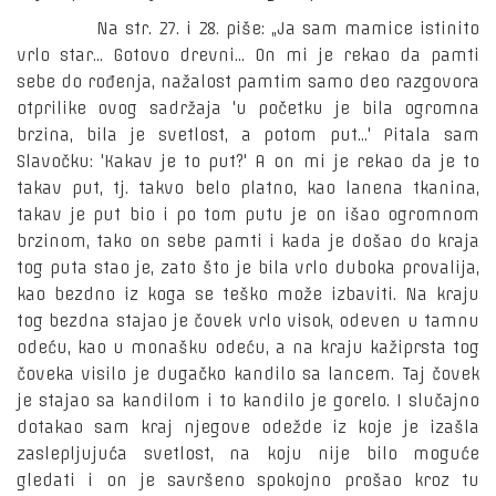
Na str. 27. i 28. piše: „Ja sam mamice istinito
vrlo star... Gotovo drevni... On mi je rekao da pamti
sebe do rođenja, nažalost pamtim samo deo razgovora
otprilike ovog sadržaja 'u početku je bila ogromna
brzina, bila je svetlost, a potom put...' Pitala sam
Slavočku: 'Kakav je to put?' A on mi je rekao da je to
takav put, tj. takvo belo platno, kao lanena tkanina,
takav je put bio i po tom putu je on išao ogromnom
brzinom, tako on sebe pamti i kada je došao do kraja
tog puta stao je, zato što je bila vrlo duboka provalija,
kao bezdno iz koga se teško može izbaviti. Na kraju
tog bezdna stajao je čovek vrlo visok, odeven u tamnu
odeću, kao u monašku odeću, a na kraju kažiprsta tog
čoveka visilo je dugačko kandilo sa lancem. Taj čovek
je stajao sa kandilom i to kandilo je gorelo. I slučajno
dotakao sam kraj njegove odežde iz koje je izašla
zaslepljujuća svetlost, na koju nije bilo moguće
gledati i on je savršeno spokojno prošao kroz tu