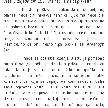
vrati u zajednicu“ (288). Šta reći, a ne zaplakati?
Ili: „Još je Slavočka rekao da na obnovljenoj
planeti neće biti nikakve tehnike. Ljudima neće biti
neophodan nikakv transport, zato što će ljudi moći da
se pokreću brzinom. Sećam se da sam ga pitala:
Slavočka, a kako će to biti? Njegov odgovor do sada ne
mogu da spomenem bez smeška, kada je rekao:
Mamice, to će biti nešto tipa bicikla, ali drvenog!“
(329).
Inače, za potrebe loženja u adu je potrebno
puno drva: „Slavočka je detaljno pričao o ustrojstvu
ada... Tamo je veoma tamno. Kako se spušta tim
koridorom sve niže i niže, mogu se videti veliki
komadi drva, koja se cepaju velikom sekirom. Dalje
stoje ogromni kotlovi, a u kotlovima ljudi. Duše
grešnika rade taj posao, lože te kotlove drvima i ta
drva se prevoze sankama koje vuku te duše grešnika,
a demoni ih bičuju konopcima. Te duše ispunjavaju taj