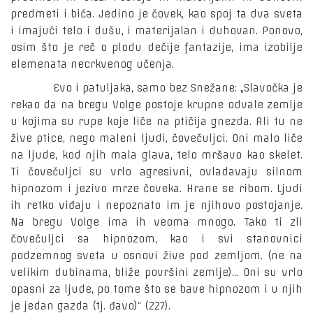
predmeti i bića. Jedino je čovek, kao spoj ta dva sveta
i imajući telo i dušu, i materijalan i duhovan. Ponovo,
osim što je reč o plodu dečije fantazije, ima izobilje
elemenata necrkvenog učenja.
Evo i patuljaka, samo bez Snežane: „Slavočka je
rekao da na bregu Volge postoje krupne odvale zemlje
u kojima su rupe koje liče na ptičija gnezda. Ali tu ne
žive ptice, nego maleni ljudi, čovečuljci. Oni malo liče
na ljude, kod njih mala glava, telo mršavo kao skelet.
Ti čovečuljci su vrlo agresivni, ovladavaju silnom
hipnozom i jezivo mrze čoveka. Hrane se ribom. Ljudi
ih retko viđaju i nepoznato im je njihovo postojanje.
Na bregu Volge ima ih veoma mnogo. Tako ti zli
čovečuljci sa hipnozom, kao i svi stanovnici
podzemnog sveta u osnovi žive pod zemljom. (ne na
velikim dubinama, bliže površini zemlje)... Oni su vrlo
opasni za ljude, po tome što se bave hipnozom i u njih
je jedan gazda (tj. đavo)“ (227).