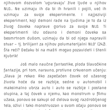
njihovom dozvolom 'uguravaju' žive ljude u njihov
NLO... Ne uzimaju ih da bi ih hranili i pojili, već ih
uzimaju za svoje eksperimente. I najjeziviji
eksperiment, koji demoni rade na ljudima je to da iz
živog čoveka naprave gorivo za svoje NLO. Ti
eksperimenti idu odavno i demoni čoveka sa
besmrtnom dušom, uzimaju da bi od njega napravili
stvar – tj. brilijant za njihov polumaterijalni NLO“ (242).
Šta reći? Dečaku bi na mašti mogao pozavideti i Stenli
Kjubrik!
Još malo naučne fantastike, ploda Slavočkine
fantazije, pri tom, naravno, protivne crkvenom učenju:
„Slava je rekao: Ako zapečaćen čovek od užasnog
života hoće da se razbije, sedne u automobil i
maksimalno ubrza auto i auto se razbije i postane
olupina, a taj čovek u njemu, kao monstrum u filmu
užasa, ponovo se sakupi od delova svog razdrobljenog
tela, oživi i tako monstruozan u svom očaju ponovo se