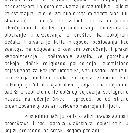
nadsvetskom, ka gornjem. Nama je razumljiva i bliska
žalost majke, koje je izgubila svoga mladoga sina. Ali,
shvatajući i deleći tu žalost, mi s gorčinom
utvrđujemo, da sledeća njena delovanja, usmerena na
stvaranje interesovanja u društvu ka pokojnom
dečaku i stvaranje kulta njegovog poštovanja kao
svetoga, ne odgovara crkvenom veroučenju i praksi
kanonizovanja i poštovanja svetih. Ne potrebuje
pokojni dečak religiozno poklonjenje, lakomisleno
objavljenog za Božijeg ugodnika, već usrdnu molitvu,
pre svega molitvu majke za njega. Stvoreni kult
poklonjenja 'otroku Vjačeslavu' javlja se izmišljenim,
sadrži u sebi elemente običnog sujeverja, svetogrdno
napada na učenje Crkve i sprovodi se od strane
organizovane grupe anticrkveno nastrojenih ljudi“.
Posvetimo pažnju sada analizi pravoslavnosti
proroštava i reči dečaka Vjačeslava, objvaljenih u
knjizi, prevednoj na srbski, Bogom poslani.