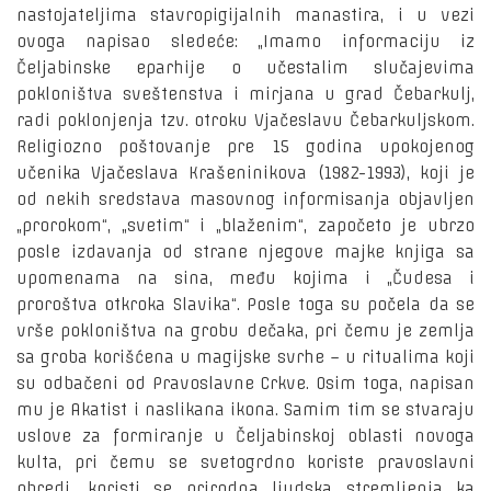
nastojateljima stavropigijalnih manastira, i u vezi
ovoga napisao sledeće: „Imamo informaciju iz
Čeljabinske eparhije o učestalim slučajevima
pokloništva sveštenstva i mirjana u grad Čebarkulj,
radi poklonjenja tzv. otroku Vjačeslavu Čebarkuljskom.
Religiozno poštovanje pre 15 godina upokojenog
učenika Vjačeslava Krašeninikova (1982-1993), koji je
od nekih sredstava masovnog informisanja objavljen
„prorokom“, „svetim“ i „blaženim“, započeto je ubrzo
posle izdavanja od strane njegove majke knjiga sa
upomenama na sina, među kojima i „Čudesa i
proroštva otkroka Slavika“. Posle toga su počela da se
vrše pokloništva na grobu dečaka, pri čemu je zemlja
sa groba korišćena u magijske svrhe – u ritualima koji
su odbačeni od Pravoslavne Crkve. Osim toga, napisan
mu je Akatist i naslikana ikona. Samim tim se stvaraju
uslove za formiranje u Čeljabinskoj oblasti novoga
kulta, pri čemu se svetogrdno koriste pravoslavni
obredi, koristi se prirodna ljudska stremljenja ka