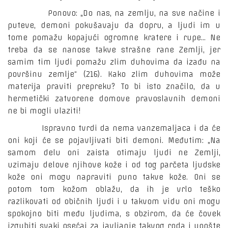
Ponovo: „Do nas, na zemlju, na sve načine i
puteve, demoni pokušavaju da dopru, a ljudi im u
tome pomažu kopajući ogromne kratere i rupe... Ne
treba da se nanose takve strašne rane Zemlji, jer
samim tim ljudi pomažu zlim duhovima da izađu na
površinu zemlje“ (216). Kako zlim duhovima može
materija praviti prepreku? To bi isto značilo, da u
hermetički zatvorene domove pravoslavnih demoni
ne bi mogli ulaziti!
Ispravno tvrdi da nema vanzemaljaca i da će
oni koji će se pojavljivati biti demoni. Međutim: „Na
samom delu oni zaista otimaju ljudi ne Zemlji,
uzimaju delove njihove kože i od tog parčeta ljudske
kože oni mogu napraviti puno takve kože. Oni se
potom tom kožom oblažu, da ih je vrlo teško
razlikovati od običnih ljudi i u takvom vidu oni mogu
spokojno biti među ljudima, s obzirom, da će čovek
izgubiti svaki osećaj za javljanje takvog roda i uopšte