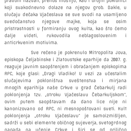
pravom nazvali, prenos moštiju, kao i brojni poklonici
koji svakodnevno dolaze na njegov grob. Dakle, u
slučaju dečaka Vjačeslava se sve svodi na usamljeno
svedočanstvo njegove majke, koja se osim
pristrastnosti u formiranju ovog kulta, kao što ćemo
dalje videti, rukovodila neblagoslovenim i
anticrkvenim motivima.
Sve rečeno je pokrenulo Mitropolita Jova,
episkopa Čeljabinske i Zlatoustske eparhije da 2007. g.
reaguje javnim saopštenjem i obraćanjem episkopima
RPC, koje glasi: „Dragi Vladiko! U vezi za učestalim
slučajevima pokloništva sveštenstva i mirjana
mnogih eparihija naše Crkve u grad Čebarkulj radi
poklonjenja tzv. „otroku Vjačeslavu Čebarkuljskom“,
ovim putem saopštavam da dano lice nije ni
kanonizovano od RPC, ni mesnopoštovani sveti. Kult
poklonjenja „otroku Vjačeslavu“ je samoizmišljen,
sadrži u sebi elemente običnog sujeverja, svetogrdnog
napada na učenje Crkve i širi se od prilično