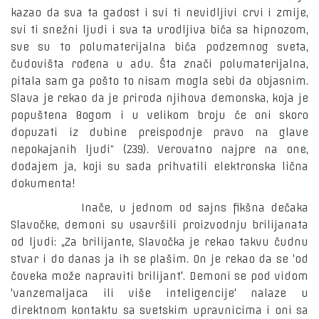
kazao da sva ta gadost i svi ti nevidljivi crvi i zmije,
svi ti snežni ljudi i sva ta urodljiva bića sa hipnozom,
sve su to polumaterijalna bića podzemnog sveta,
čudovišta rođena u adu. Šta znači polumaterijalna,
pitala sam ga pošto to nisam mogla sebi da objasnim.
Slava je rekao da je priroda njihova demonska, koja je
popuštena Bogom i u velikom broju će oni skoro
dopuzati iz dubine preispodnje pravo na glave
nepokajanih ljudi“ (239). Verovatno najpre na one,
dodajem ja, koji su sada prihvatili elektronska lična
dokumenta!
Inače, u jednom od sajns fikšna dečaka
Slavočke, demoni su usavršili proizvodnju brilijanata
od ljudi: „Za brilijante, Slavočka je rekao takvu čudnu
stvar i do danas ja ih se plašim. On je rekao da se 'od
čoveka može napraviti brilijant'. Demoni se pod vidom
'vanzemaljaca ili više inteligencije' nalaze u
direktnom kontaktu sa svetskim upravnicima i oni sa