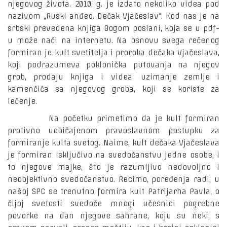
njegovog života. 2010. g. je izdato nekoliko videa pod
nazivom „Ruski anđeo. Dečak Vjačeslav“. Kod nas je na
srbski prevedena knjiga Bogom poslani, koja se u pdf-
u može naći na internetu. Na osnovu svega rečenog
formiran je kult svetitelja i proroka dečaka Vjačeslava,
koji podrazumeva poklonička putovanja na njegov
grob, prodaju knjiga i videa, uzimanje zemlje i
kamenčića sa njegovog groba, koji se koriste za
lečenje.
Na početku primetimo da je kult formiran
protivno uobičajenom pravoslavnom postupku za
formiranje kulta svetog. Naime, kult dečaka Vjačeslava
je formiran isključivo na svedočanstvu jedne osobe, i
to njegove majke, što je razumljivo nedovoljno i
neobjektivno svedočanstvo. Recimo, poređenja radi, u
našoj SPC se trenutno formira kult Patrijarha Pavla, o
čijoj svetosti svedoče mnogi učesnici pogrebne
povorke na dan njegove sahrane, koju su neki, s