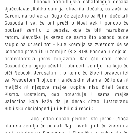
Ponovo antibiblijska eshatologija dečaka
Vjačeslava: „Koliko sam ja shvatila dečaka, ostavši sa
Carem, narod veran Bogu će zajedno sa Njim dočekati
Gospoda i svi će oni preći u Novi vek i ponovo će
podizati zemlju iz pepela, koja će biti razrušena
ratom. Slavočka je kazao da samo što Gospod bude
stupio na Crveni trg – kula Kremlja sa zvezdom će se
konačno provaliti u zemlju“ (318-319). Ponovo judejsko-
protestantska jeres hilijazma. Kao što sam rekao,
Gospod će u ognju očistiti i obnoviti zemlju, na koju će
sići Nebeski Jerusalim, i u kome će živeti pravednici
sa Presvetom Trojicom i anđelskim silama. Očito da ni
maljčik ni njegova majka uopšte nisu čitali Sveto
Pismo. Uostalom, ovo potvrđuje i sama majka
Valentina koja kaže da je dečak čitao ilustrovanu
Biblijsku ekciplopediju i Biblijski rečnik.
Još jedan sličan primer iste jeresi: „Naša
planeta zemlja će postati Raj i sveti ljudi će živeti na