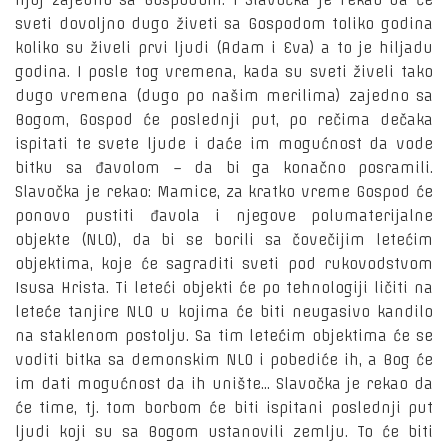
njoj zajedno sa Gospodom. I Slavočka je rekao da će
sveti dovoljno dugo živeti sa Gospodom toliko godina
koliko su živeli prvi ljudi (Adam i Eva) a to je hiljadu
godina. I posle tog vremena, kada su sveti živeli tako
dugo vremena (dugo po našim merilima) zajedno sa
Bogom, Gospod će poslednji put, po rečima dečaka
ispitati te svete ljude i daće im mogućnost da vode
bitku sa đavolom – da bi ga konačno posramili.
Slavočka je rekao: Mamice, za kratko vreme Gospod će
ponovo pustiti đavola i njegove polumaterijalne
objekte (NLO), da bi se borili sa čovečijim letećim
objektima, koje će sagraditi sveti pod rukovodstvom
Isusa Hrista. Ti leteći objekti će po tehnologiji ličiti na
leteće tanjire NLO u kojima će biti neugasivo kandilo
na staklenom postolju. Sa tim letećim objektima će se
voditi bitka sa demonskim NLO i pobediće ih, a Bog će
im dati mogućnost da ih unište... Slavočka je rekao da
će time, tj. tom borbom će biti ispitani poslednji put
ljudi koji su sa Bogom ustanovili zemlju. To će biti