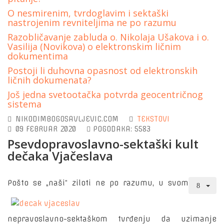
O nesmirenim, tvrdoglavim i sektaški
nastrojenim revniteljima ne po razumu
Razobličavanje zabluda o. Nikolaja Ušakova i o.
Vasilija (Novikova) o elektronskim ličnim
dokumentima
Postoji li duhovna opasnost od elektronskih
ličnih dokumenata?
Još jedna svetootačka potvrda geocentričnog
sistema
NIKODIMBOGOSAVLJEVIC.COM
TEKSTOVI
09 FEBRUAR 2020
POGODAKA: 5583
Psevdopravoslavno-sektaški kult
dečaka Vjačeslava
Pošto se „naši“ ziloti ne po razumu, u svom
nepravoslavno-sektaškom tvrđenju da uzimanje