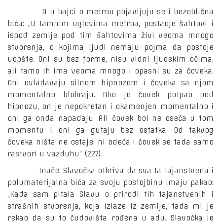
A u bajci o metrou pojavljuju se i bezoblična
bića: „U tamnim uglovima metroa, postaoje šahtovi i
ispod zemlje pod tim šahtovima živi veoma mnogo
stvorenja, o kojima ljudi nemaju pojma da postoje
uopšte. Oni su bez forme, nisu vidni ljudskim očima,
ali tamo ih ima veoma mnogo i opasni su za čoveka.
Oni ovladavaju silnom hipnozom i čoveka sa njom
momentalno blokraju. Ako je čovek potpao pod
hipnozu, on je nepokretan i okamenjen momentalno i
oni ga onda napadaju. Ali čovek bol ne oseća u tom
momentu i oni ga gutaju bez ostatka. Od takvog
čoveka ništa ne ostaje, ni odeća i čovek se tada samo
rastvori u vazduhu“ (227).
Inače, Slavočka otkriva da sva ta tajanstvena i
polumaterijalna bića za svoju postojbinu imaju pakao:
„Kada sam pitala Slavu o prirodi tih tajanstvenih i
strašnih stvorenja, koja izlaze iz zemlje, tada mi je
rekao da su to čudovišta rođena u adu. Slavočka je