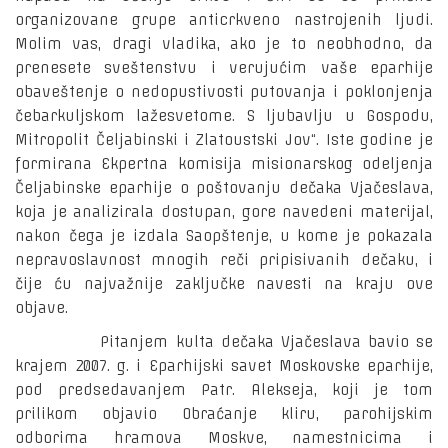
organizovane grupe anticrkveno nastrojenih ljudi.
Molim vas, dragi vladika, ako je to neobhodno, da
prenesete sveštenstvu i verujućim vaše eparhije
obaveštenje o nedopustivosti putovanja i poklonjenja
čebarkuljskom lažesvetome. S ljubavlju u Gospodu,
Mitropolit Čeljabinski i Zlatoustski Jov“. Iste godine je
formirana Ekpertna komisija misionarskog odeljenja
Čeljabinske eparhije o poštovanju dečaka Vjačeslava,
koja je analizirala dostupan, gore navedeni materijal,
nakon čega je izdala Saopštenje, u kome je pokazala
nepravoslavnost mnogih reči pripisivanih dečaku, i
čije ću najvažnije zaključke navesti na kraju ove
objave.
Pitanjem kulta dečaka Vjačeslava bavio se
krajem 2007. g. i Eparhijski savet Moskovske eparhije,
pod predsedavanjem Patr. Alekseja, koji je tom
prilikom objavio Obraćanje kliru, parohijskim
odborima hramova Moskve, namestnicima i