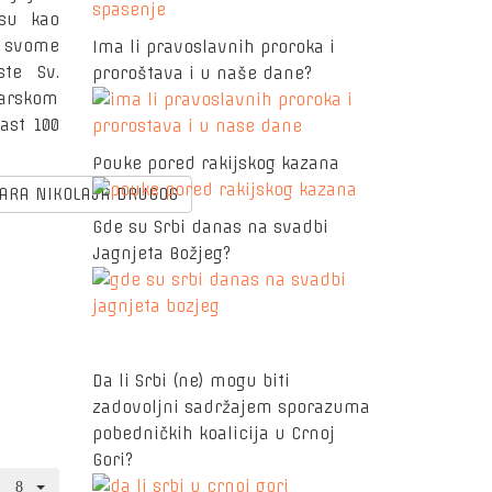
 su kao
i svome
Ima li pravoslavnih proroka i
ste Sv.
proroštava i u naše dane?
Carskom
čast 100
Pouke pored rakijskog kazana
 CARA NIKOLAJA DRUGOG
Gde su Srbi danas na svadbi
Jagnjeta Božjeg?
Da li Srbi (ne) mogu biti
zadovoljni sadržajem sporazuma
pobedničkih koalicija u Crnoj
Gori?