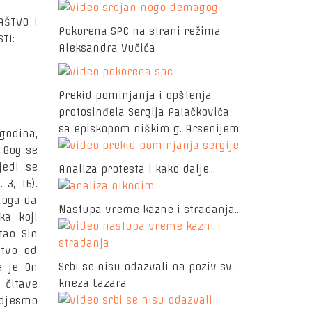
AŠTVO I
Pokorena SPC na strani režima
TI:
Aleksandra Vučića
Prekid pominjanja i opštenja
protosinđela Sergija Palačkovića
sa episkopom niškim g. Arsenijem
godina,
: Bog se
jedi se
Analiza protesta i kako dalje...
3, 16).
toga da
Nastupa vreme kazne i stradanja...
ka koji
tao Sin
stvo od
Srbi se nisu odazvali na poziv sv.
a je On
kneza Lazara
j čitave
idjesmo