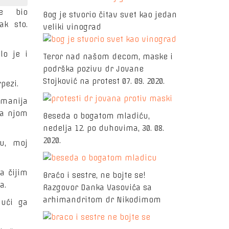
je bio
Bog je stvorio čitav svet kao jedan
ak sto.
veliki vinograd
lo je i
Teror nad našom decom, maske i
podrška pozivu dr Jovane
Stojković na protest 07. 09. 2020.
pezi.
umanija
sa njom
Beseda o bogatom mladiću,
nedelja 12. po duhovima, 30. 08.
2020.
u, moj
a čijim
Braćo i sestre, ne bojte se!
a.
Razgovor Danka Vasovića sa
arhimandritom dr Nikodimom
ući ga