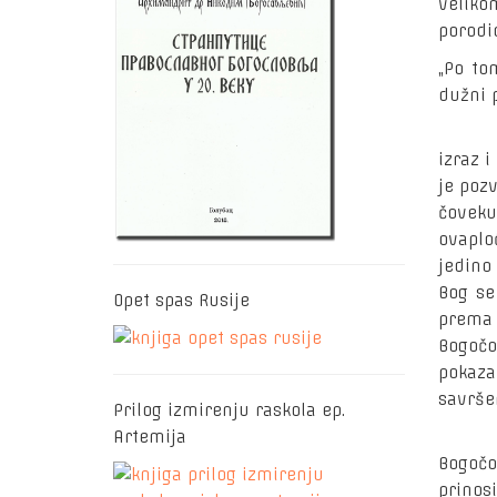
veliko
porodi
„Po to
dužni p
Bog je
izraz i
je poz
čoveku
ovaplo
jedino 
Bog se
Opet spas Rusije
prema
Bogočo
pokaza
savršen
Prilog izmirenju raskola ep.
Dve h
Artemija
Bogočo
prinos