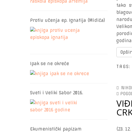
tako s
blagov
narodu
Protiv učenja ep. Ignatija (Midića)
Veliko
porodic
godina
Opšir
Ipak se ne okreće
TAGS
NIKO
Sveti i Veliki Sabor 2016.
POGO
VIĐ
CR
(23. 12.
Ekumenistički papizam