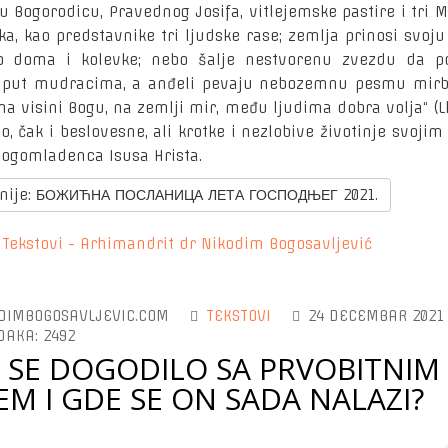
tu Bogorodicu, Pravednog Josifa, vitlejemske pastire i tri 
ka, kao predstavnike tri ljudske rase; zemlja prinosi svoj
 doma i kolevke; nebo šalje nestvorenu zvezdu da p
 put mudracima, a anđeli pevaju nebozemnu pesmu mirb
na visini Bogu, na zemlji mir, među ljudima dobra volja“ (Lk.
o, čak i beslovesne, ali krotke i nezlobive životinje svoji
Bogomladenca Isusa Hrista.
rnije: БОЖИЋНА ПОСЛАНИЦА ЛЕТА ГОСПОДЊЕГ 2021.
:
Tekstovi - Arhimandrit dr Nikodim Bogosavljević
DIMBOGOSAVLJEVIC.COM
TEKSTOVI
24 DECEMBAR 2021
DAKA: 2492
 SE DOGODILO SA PRVOBITNIM
EM I GDE SE ON SADA NALAZI?