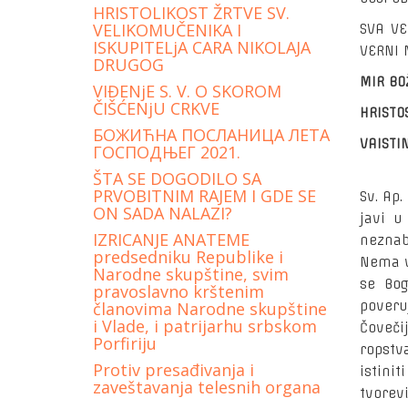
HRISTOLIKOST ŽRTVE SV.
VELIKOMUČENIKA I
SVA VE
ISKUPITELjA CARA NIKOLAJA
VERNI 
DRUGOG
MIR BOŽ
VIĐENjE S. V. O SKOROM
ČIŠĆENjU CRKVE
HRISTOS
БОЖИЋНА ПОСЛАНИЦА ЛЕТА
VAISTI
ГОСПОДЊЕГ 2021.
Dragi 
ŠTA SE DOGODILO SA
PRVOBITNIM RAJEM I GDE SE
Sv. Ap.
ON SADA NALAZI?
javi u
IZRICANJE ANATEME
neznab
predsedniku Republike i
Nema v
Narodne skupštine, svim
se Bog
pravoslavno krštenim
poveru
članovima Narodne skupštine
i Vlade, i patrijarhu srbskom
Čoveči
Porfiriju
ropstv
Protiv presađivanja i
istinit
zaveštavanja telesnih organa
tvorev