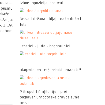
Mudraca
izbori, opozicija, protesti...
u pećinu
okaže i
Crkva i država ubijaju naše duše i
ožanja:
tela
 2, 14);
m dahom
Jeretici - jude - bogohulnici
Blagosloven Treći srbski ustanak!!!
Mitropolit Amfilohije - prvi
poglavar Crnogorske pravoslavne
crkve