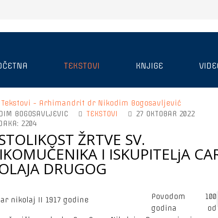
OČETNA
TEKSTOVI
KNJIGE
VIDE
:
Tekstovi - Arhimandrit dr Nikodim Bogosavljević
DIM BOGOSAVLJEVIC
TEKSTOVI
27 OKTOBAR 2022
DAKA: 2204
STOLIKOST ŽRTVE SV.
IKOMUČENIKA I ISKUPITELjA CA
KOLAJA DRUGOG
Povodom 100
godina od