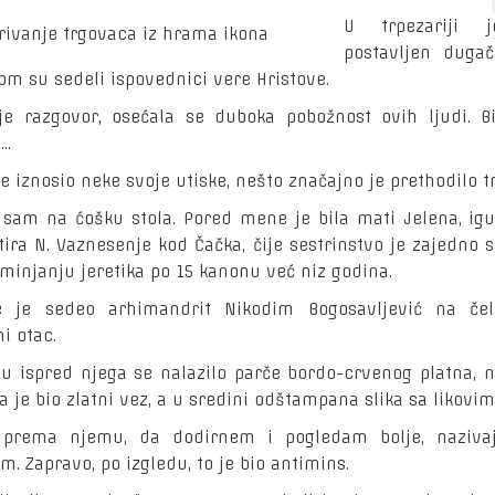
U trpezariji 
postavljen dugač
lom su sedeli ispovednici vere Hristove.
je razgovor, osećala se duboka pobožnost ovih ljudi. Bi
..
e iznosio neke svoje utiske, nešto značajno je prethodilo tr
 sam na ćošku stola. Pored mene je bila mati Jelena, ig
ira N. Vaznesenje kod Čačka, čije sestrinstvo je zajedno 
minjanju jeretika po 15 kanonu već niz godina.
e je sedeo arhimandrit Nikodim Bogosavljević na čel
i otac.
lu ispred njega se nalazilo parče bordo-crvenog platna, n
 je bio zlatni vez, a u sredini odštampana slika sa likovim
 prema njemu, da dodirnem i pogledam bolje, nazivaj
. Zapravo, po izgledu, to je bio antimins.