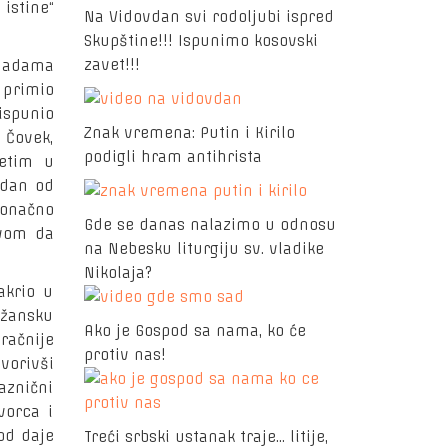
istine“
Na Vidovdan svi rodoljubi ispred
Skupštine!!! Ispunimo kosovski
zavet!!!
jadama
 primio
ispunio
Znak vremena: Putin i Kirilo
 Čovek,
podigli hram antihrista
vetim u
odan od
konačno
Gde se danas nalazimo u odnosu
ovom da
na Nebesku liturgiju sv. vladike
Nikolaja?
krio u
ožansku
Ako je Gospod sa nama, ko će
račnije
protiv nas!
tvorivši
aznični
vorca i
rod daje
Treći srbski ustanak traje... litije,