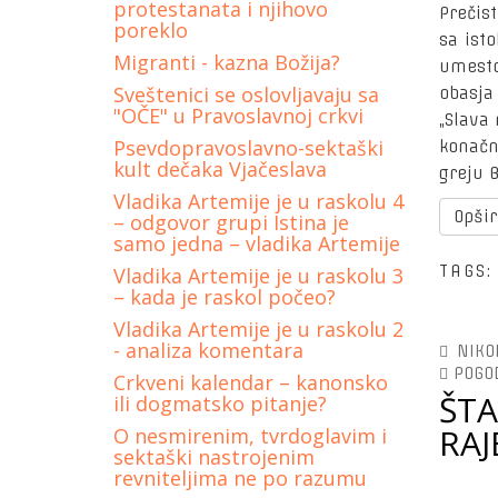
protestanata i njihovo
Prečis
poreklo
sa isto
Migranti - kazna Božija?
umesto
Sveštenici se oslovljavaju sa
obasja
"OČE" u Pravoslavnoj crkvi
„Slava 
Psevdopravoslavno-sektaški
konačn
kult dečaka Vjačeslava
greju 
Vladika Artemije je u raskolu 4
Opši
– odgovor grupi Istina je
samo jedna – vladika Artemije
TAGS
Vladika Artemije je u raskolu 3
– kada je raskol počeo?
Vladika Аrtemije je u raskolu 2
- analiza komentara
NIKO
POGO
Crkveni kalendar – kanonsko
ŠTA
ili dogmatsko pitanje?
RAJ
O nesmirenim, tvrdoglavim i
sektaški nastrojenim
revniteljima ne po razumu