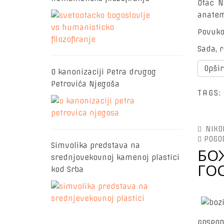
Otac N
anatem
Povuko
Sada, r
Opšir
O kanonizaciji Petra drugog
Petrovića Njegoša
TAGS
NIKO
POGO
Simvolika predstava na
БО
srednjovekovnoj kamenoj plastici
ГО
kod Srba
GOSPOD