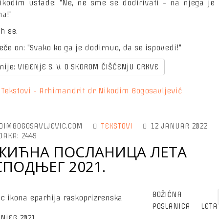
ikodim ustade: "Ne, ne sme se dodirivati - na njega je
a!"
h se.
eče on: "Svako ko ga je dodirnuo, da se ispovedi!"
nije: VIĐENjE S. V. O SKOROM ČIŠĆENjU CRKVE
:
Tekstovi - Arhimandrit dr Nikodim Bogosavljević
DIMBOGOSAVLJEVIC.COM
TEKSTOVI
12 JANUAR 2022
DAKA: 2449
ЖИЋНА ПОСЛАНИЦА ЛЕТА
СПОДЊЕГ 2021.
BOŽIĆNA
POSLANICA LETA
NjEG 2021.