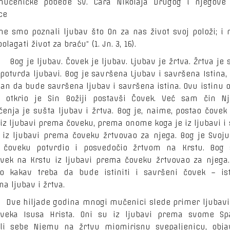
mučeničke pobede Sv. Cara Nikolaja Drugog i njegove
ce
me smo poznali ljubav što On za nas život svoj položi; i
olagati život za braću“ (1. Jn. 3, 16).
 ljubav. Čovek je ljubav. Ljubav je žrtva. Žrtva je s
 potvrda ljubavi. Bog je savršena Ljubav i savršena Istina,
van da bude savršena ljubav i savršena istina. Ovu istinu o
 otkrio je Sin Božiji postavši Čovek. Već sam čin N
ćenja je sušta ljubav i žrtva. Bog je, naime, postao čovek
iz ljubavi prema čoveku, prema onome koga je iz ljubavi i 
 iz ljubavi prema čoveku žrtvovao za njega. Bog je Svoju
 čoveku potvrdio i posvedočio žrtvom na Krstu. Bog 
vek na Krstu iz ljubavi prema čoveku žrtvovao za njega.
o kakav treba da bude istiniti i savršeni čovek – ist
a ljubav i žrtva.
iljade godina mnogi mučenici slede primer ljubavi i
veka Isusa Hrista. Oni su iz ljubavi prema svome Spa
ili sebe Njemu na žrtvu miomirisnu svepaljenicu, objav