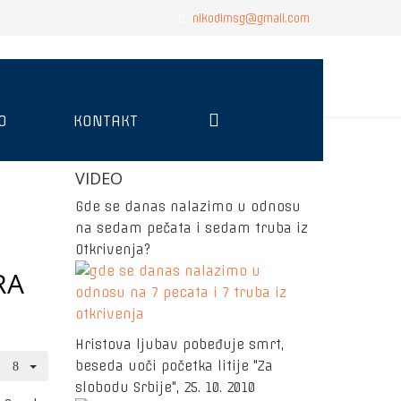
nikodimsg@gmail.com
O
KONTAKT
VIDEO
Gde se danas nalazimo u odnosu
na sedam pečata i sedam truba iz
Otkrivenja?
RA
Hristova ljubav pobeđuje smrt,
beseda uoči početka litije "Za
slobodu Srbije", 25. 10. 2010