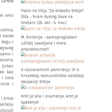
 Carske
Poziv na litiju "Za slobodu Srbije",
 mi smo
Žiča - hram Svetog Save na
Vračaru (25. okt.- 5. nov.)
uština,
 i čovek
M. Antonije - samoproglašeni
 Bogu i
učitelj vaseljene i mera
jegovog
pravoslavnosti
 samo i
stvorio.
 ljubav
O nacionalnom pomirenju ili o
se kao
hrvatskoj, komunističko-ustaškoj
 I time
okupaciji Srbije
inita i
Krst je sila i znamenje, krst je
 žrtve
spasenje!
sitelju
ljujući