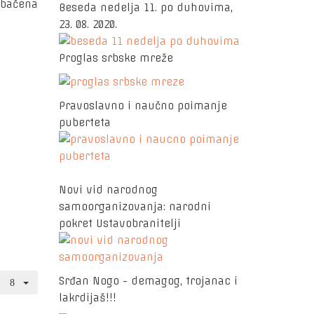
 bačena
Beseda nedelja 11. po duhovima,
23. 08. 2020.
Proglas srbske mreže
Pravoslavno i naučno poimanje
puberteta
Novi vid narodnog
samoorganizovanja: narodni
pokret Ustavobranitelji
Srđan Nogo - demagog, trojanac i
lakrdijaš!!!