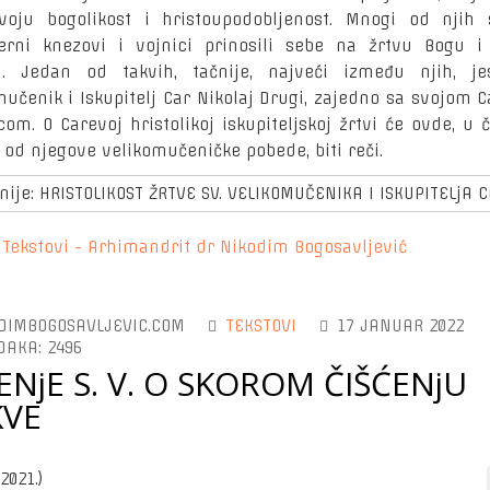
voju bogolikost i hristoupodobljenost. Mnogi od njih
erni knezovi i vojnici prinosili sebe na žrtvu Bogu 
. Jedan od takvih, tačnije, najveći između njih, je
mučenik i Iskupitelj Car Nikolaj Drugi, zajedno sa svojom 
om. O Carevoj hristolikoj iskupiteljskoj žrtvi će ovde, u 
 od njegove velikomučeničke pobede, biti reči.
nije: HRISTOLIKOST ŽRTVE SV. VELIKOMUČENIKA I ISKUPITELjA
:
Tekstovi - Arhimandrit dr Nikodim Bogosavljević
DIMBOGOSAVLJEVIC.COM
TEKSTOVI
17 JANUAR 2022
DAKA: 2496
ENjE S. V. O SKOROM ČIŠĆENjU
KVE
 2021.)