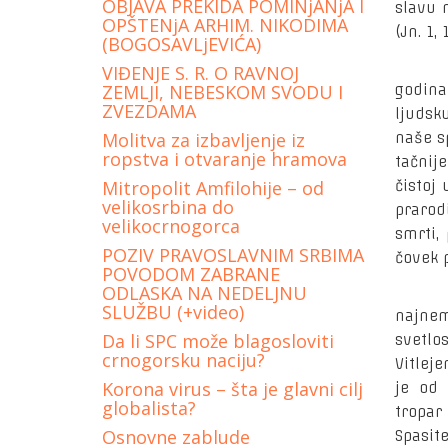
OBJAVA PREKIDA POMINjANjA I
slavu 
OPŠTENjA ARHIM. NIKODIMA
(Jn. 1, 1
(BOGOSAVLjEVIĆA)
Dogod
VIĐENJE S. R. O RAVNOJ
ZEMLJI, NEBESKOM SVODU I
godina
ZVEZDAMA
ljudsk
Molitva za izbavljenje iz
naše s
ropstva i otvaranje hramova
tačnij
Mitropolit Amfilohije – od
čistoj
velikosrbina do
prarod
velikocrnogorca
smrti,
POZIV PRAVOSLAVNIM SRBIMA
čovek 
POVODOM ZABRANE
ODLASKA NA NEDELJNU
Svu S
SLUŽBU (+video)
najnem
Da li SPC može blagosloviti
svetlo
crnogorsku naciju?
Vitleje
Korona virus – šta je glavni cilj
je od 
globalista?
tropar
Osnovne zablude
Spasite