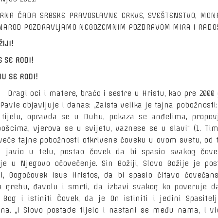
RNA ČADA SRBSKE PRAVOSLAVNE CRKVE, SVEŠTENSTVO, MON
NAROD POZDRAVLjAMO NEBOZEMNIM POZDRAVOM MIRA I RADOS
IJI!
 SE RODI!
NU SE RODI!
oci i matere, braćo i sestre u Hristu, kao pre 2000 
 Pavle objavljuje i danas: „Zaista velika je tajna pobožnosti
 tijelu, opravda se u Duhu, pokaza se anđelima, propov
ošcima, vjerova se u svijetu, vaznese se u slavi“ (1. Tim. 
eće tajne pobožnosti otkrivene čoveku u ovom svetu, od 
 javio u telu, postao čovek da bi spasio svakog čove
je u Njegovo očovečenje. Sin Božiji, Slovo Božije je pos
ji, Bogočovek Isus Hristos, da bi spasio čitavo čovečan
a grehu, đavolu i smrti, da izbavi svakog ko poveruje d
i Bog i istiniti Čovek, da je On istiniti i jedini Spasitel
ina. „I Slovo postade tijelo i nastani se među nama, i v