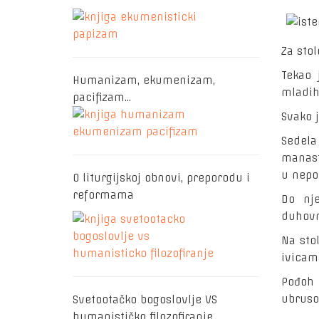
Za sto
Tekao 
Humanizam, ekumenizam,
mladih.
pacifizam…
Svako j
Sedela
manast
u nepo
O liturgijskoj obnovi, preporodu i
reformama
Do nj
duhovn
Na sto
ivicama
Pođoh
ubrusom
Svetootačko bogoslovlje VS
humanističko filozofiranje