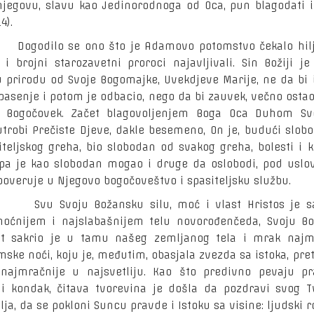
njegovu, slavu kao Jedinorodnoga od Oca, pun blagodati i 
4).
ilo se ono što je Adamovo potomstvo čekalo hil
 i brojni starozavetni proroci najavljivali. Sin Božiji je
u prirodu od Svoje Bogomajke, Uvekdjeve Marije, ne da bi 
pasenje i potom je odbacio, nego da bi zauvek, večno ostao
e Bogočovek. Začet blagovoljenjem Boga Oca Duhom S
 utrobi Prečiste Djeve, dakle besemeno, On je, budući slob
iteljskog greha, bio slobodan od svakog greha, bolesti i 
 pa je kao slobodan mogao i druge da oslobodi, pod usl
poveruje u Njegovo bogočoveštvo i spasiteljsku službu.
voju Božansku silu, moć i vlast Hristos je sa
oćnijem i najslabašnijem telu novorođenčeda, Svoju B
st sakrio je u tamu našeg zemljanog tela i mrak najm
mske noći, koju je, međutim, obasjala zvezda sa istoka, pre
najmračnije u najsvetliju. Kao što predivno pevaju pr
 i kondak, čitava tvorevina je došla da pozdravi svog T
lja, da se pokloni Suncu pravde i Istoku sa visine: ljudski 