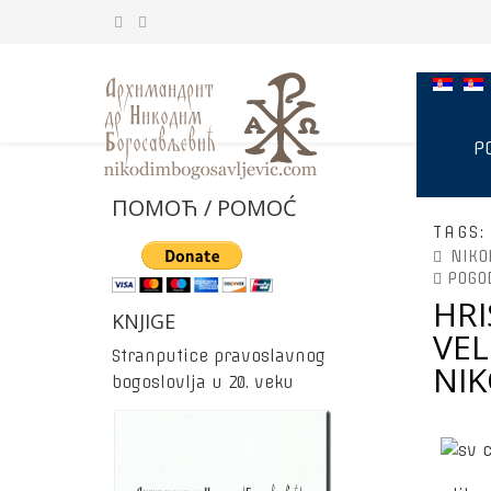
P
ПОМОЋ / POMOĆ
TAGS
NIKO
POGO
HRI
KNJIGE
VEL
Stranputice pravoslavnog
NI
bogoslovlja u 20. veku