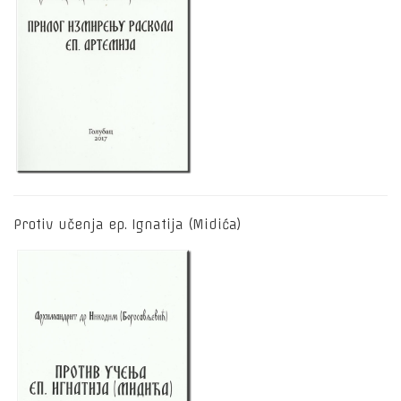
Protiv učenja ep. Ignatija (Midića)