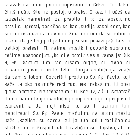
izlazak na ulicu jedino ispravno za Crkvu. Ti, dakle,
činiš nešto što ne postoji u praksi Crkve, i hoćeš da
izuzetak nametneš za pravilo, i to za apsolutno
pravilo. Oprosti, ponošaš se kao „sudija vaseljene“, kao
sud i mera svima i svemu. Smatranjem da si jedini u
pravu, da je tvoj put jedini ispravan, pokazuješ da si u
velikoj prelesti. Ti, naime, misliš i govoriš suprotno
rečima Gospodnjim: „ko nije protiv vas s vama je“ (Lk.
9, 50). Samim tim što nisam nigde, ni javno ni
privatno, govorio protiv tebe i tvoga svedočenja, znači
da sam s tobom. Govoriš i protivno Sv. Ap. Pavlu, koji
kaže: „A oko ne može reći ruci: Ne trebaš mi; ili opet
glava nogama: Ne trebate mi“ (1. Kor. 12, 21). Ti smatraš
da su samo tvoje svedočenje, ispovedanje i propoved
ispravni, a da moji nisu, te su ti, samim tim,
nepotrebni. Sv. Ap. Pavle, međutim, na istom mestu
kaže: „Različni su darovi, ali je Duh isti. I različne su
službe, ali je Gospod isti. I različna su dejstva, ali je