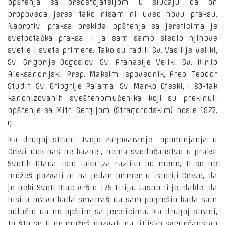
opštenja sa predstojateljom u slučaju da on
propoveda jeres, tako nisam ni uveo novu praksu.
Naprotiv, praksa prekida opštenja sa jereticima je
svetootačka praksa, i ja sam samo sledio njihove
svetle i svete primere. Tako su radili Sv. Vasilije Veliki,
Sv. Grigorije Bogoslov, Sv. Atanasije Veliki, Sv. Kirilo
Aleksandrijski, Prep. Maksim Ispovednik, Prep. Teodor
Studit, Sv. Griogrije Palama, Sv. Marko Efeski, i 80-tak
kanonizovanih sveštenomučenika koji su prekinuli
opštenje sa Mitr. Sergijom (Stragorodskim) posle 1927.
g.
Na drugoj strani, tvoje zagovaranje „opominjanja u
Crkvi dok nas ne kazne“, nema svedočanstvo u praksi
Svetih Otaca. Isto tako, za razliku od mene, ti se ne
možeš pozvati ni na jedan primer u istoriji Crkve, da
je neki Sveti Otac vršio 175 Litija. Jasno ti je, dakle, da
nisi u pravu kada smatraš da sam pogrešio kada sam
odlučio da ne opštim sa jereticima. Na drugoj strani,
to što se ti ne možeš pozvati na litijsko svedočanstvo