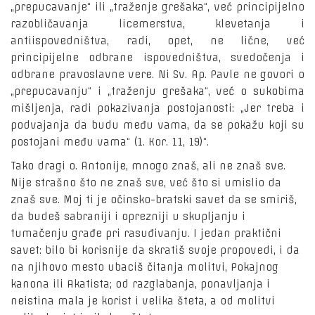
„prepucavanje“ ili „traženje grešaka“, već principijelno
razobličavanja licemerstva, klevetanja i
antiispovedništva, radi, opet, ne lične, već
principijelne odbrane ispovedništva, svedočenja i
odbrane pravoslavne vere. Ni Sv. Ap. Pavle ne govori o
„prepucavanju“ i „traženju grešaka“, već o sukobima
mišljenja, radi pokazivanja postojanosti: „Jer treba i
podvajanja da budu među vama, da se pokažu koji su
postojani među vama“ (1. Kor. 11, 19)“.
Tako dragi o. Antonije, mnogo znaš, ali ne znaš sve.
Nije strašno što ne znaš sve, već što si umislio da
znaš sve. Moj ti je očinsko-bratski savet da se smiriš,
da budeš sabraniji i oprezniji u skupljanju i
tumačenju građe pri rasuđivanju. I jedan praktični
savet: bilo bi korisnije da skratiš svoje propovedi, i da
na njihovo mesto ubaciš čitanja molitvi, Pokajnog
kanona ili Akatista; od razglabanja, ponavljanja i
neistina mala je korist i velika šteta, a od molitvi