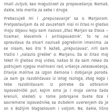
imali Jutjub, kao mogućnost za propovedanje. Nemaš,
dakle, ista merila za sebe i druge.
Prebacuješ mi i „prepucavanje“ sa o. Marjanom.
Pretpostavljam da od zauzetosti nisi ni čitao ni gledao
moju objavu koju sam nazvao „Otac Marjan sa Stava –
licemer, klevetnik i antiispovednik“. To te ne
opravdava da stvari nazivaš pogrešnim imenima. Ja
se nisam, kao što ti kažeš, „prepucavao“, niti sam
tražio i „nalazio greške“ o. Marjanu. Da si čitao moj
tekst ili gledao moj video, našao bi da sam rekao da
poštujem njegov molitveni rad, vršenje Jeleosvećenja,
čitanje molitve za izgon demona i dobijanje poroda.
Ja sam ga razobličavao iz istog razloga, zbog koga i
tebe razobličavam: iz potrebe da odbranim
ispovednički put, kojim smo ja i moja verna čada
krenuli, sledeći u tome pobrojane Svete Oce i
savremene ispovednike, sa dubokim uverenjem da je
on s Božijim blagoslovom i voljom. Ne, dakle, lično