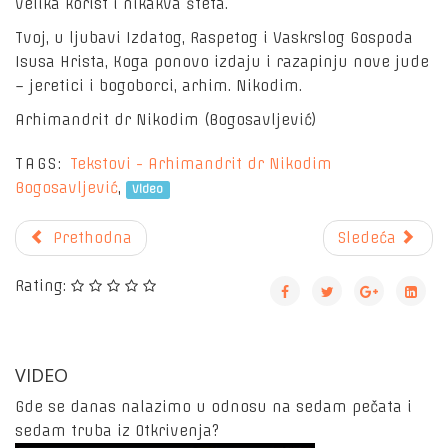
velika korist i nikakva šteta.
Tvoj, u ljubavi Izdatog, Raspetog i Vaskrslog Gospoda
Isusa Hrista, Koga ponovo izdaju i razapinju nove jude
– jeretici i bogoborci, arhim. Nikodim.
Arhimandrit dr Nikodim (Bogosavljević)
TAGS:
Tekstovi - Arhimandrit dr Nikodim
Bogosavljević
,
Video
Prethodna
Sledeća
Rating:
VIDEO
Gde se danas nalazimo u odnosu na sedam pečata i
sedam truba iz Otkrivenja?