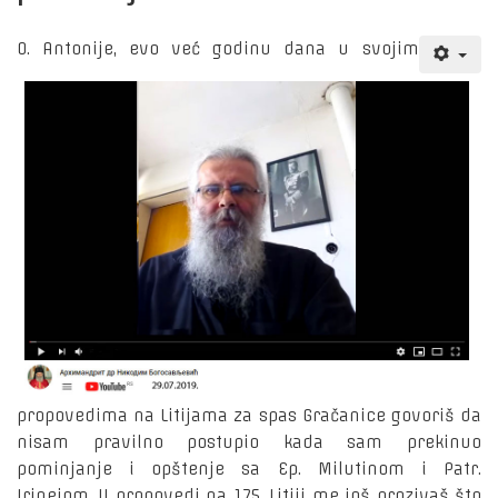
O. Antonije, evo već godinu dana u svojim
propovedima na Litijama za spas Gračanice govoriš da
nisam pravilno postupio kada sam prekinuo
pominjanje i opštenje sa Ep. Milutinom i Patr.
Irinejom. U propovedi na 175. Litiji me još prozivaš što