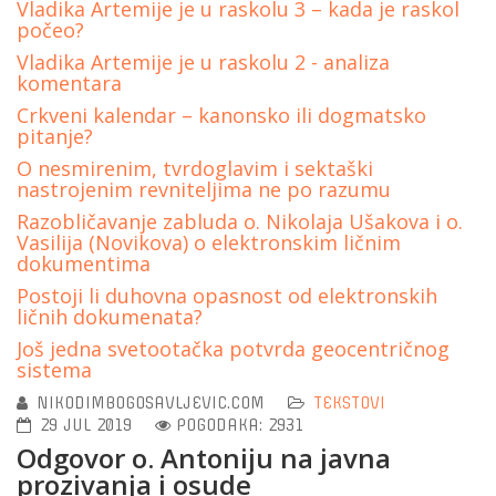
Vladika Artemije je u raskolu 3 – kada je raskol
počeo?
Vladika Аrtemije je u raskolu 2 - analiza
komentara
Crkveni kalendar – kanonsko ili dogmatsko
pitanje?
O nesmirenim, tvrdoglavim i sektaški
nastrojenim revniteljima ne po razumu
Razobličavanje zabluda o. Nikolaja Ušakova i o.
Vasilija (Novikova) o elektronskim ličnim
dokumentima
Postoji li duhovna opasnost od elektronskih
ličnih dokumenata?
Još jedna svetootačka potvrda geocentričnog
sistema
NIKODIMBOGOSAVLJEVIC.COM
TEKSTOVI
29 JUL 2019
POGODAKA: 2931
Odgovor o. Antoniju na javna
prozivanja i osude