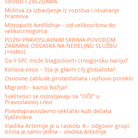
SVODU I ZVEZDAMA
Molitva za izbavljenje iz ropstva i otvaranje
hramova
Mitropolit Amfilohije – od velikosrbina do
velikocrnogorca
POZIV PRAVOSLAVNIM SRBIMA POVODOM
ZABRANE ODLASKA NA NEDELJNU SLUŽBU
(+video)
Da li SPC može blagosloviti crnogorsku naciju?
Korona virus – šta je glavni cilj globalista?
Osnovne zablude protestanata i njihovo poreklo
Migranti - kazna Božija?
Sveštenici se oslovljavaju sa "OČE" u
Pravoslavnoj crkvi
Psevdopravoslavno-sektaški kult dečaka
Vjačeslava
Vladika Artemije je u raskolu 4 – odgovor grupi
Istina je samo jedna – vladika Artemije