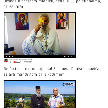
Beseda o bogatom mladiću, nedelja 12. po duhovima,
30. 08. 2020.
Braćo i sestre, ne bojte se! Razgovor Danka Vasovića
sa arhimandritom dr Nikodimom