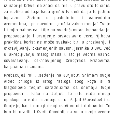
iz istorije Crkve, ne znači da nisi u pravu što to činiš,
za razliku od toga kada grešiš tvrdeći da je to jedino
ispravno. Živimo u poslednjim i vanrednim
vremenima, i po narodnoj: „nužda zakon menja“. Tvoje
i tvojih saboraca Litije su svedočanstvo, ispovedanje,
propovedanje i branjenje pravoslavne vere. Njihova
praktična korist ne može svakako biti u prozivanju i
otkravljivanju okamenjenih savesti jeretika u SPC, već
u ukrepljivanju malog stada i, što je veoma važno,
osveštavanju oskrnavljenog Crnograda krstovima,
barjacima i ikonama.
Prebacuješ mi i „sedenje na Jutjubu“. Snimam svoje
video priloge iz istog razloga zbog koga si ti
blagoslovio tvojim saradnicima da snimaju tvoje
propovedi i kače na Jutjub. To isto rade mnogi
episkopi, to rade i svetogorci, st. Rafail (Berestov) i o.
Onufrije, kao i mnogi drugi sveštenici i duhovnici. To
isto bi uradili i Sveti Apostoli, da su u svoje vreme