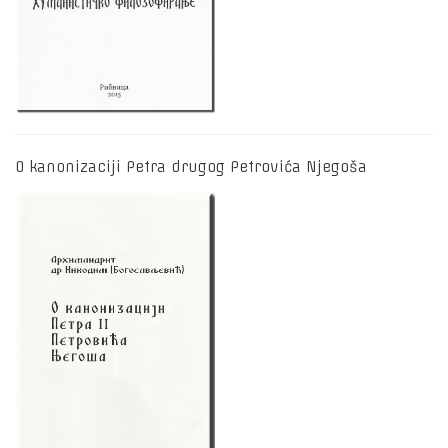
O kanonizaciji Petra drugog Petrovića Njegoša