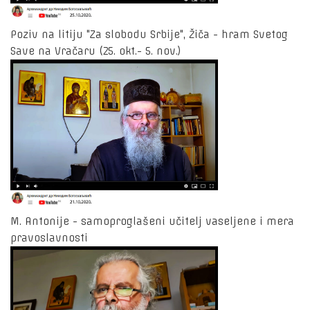
Poziv na litiju "Za slobodu Srbije", Žiča - hram Svetog
Save na Vračaru (25. okt.- 5. nov.)
M. Antonije - samoproglašeni učitelj vaseljene i mera
pravoslavnosti