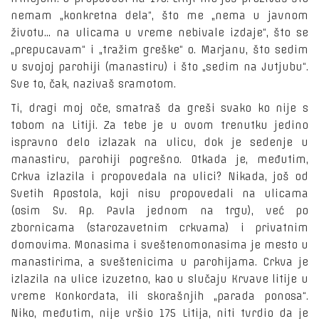
nemam „konkretna dela“, što me „nema u javnom
životu… na ulicama u vreme nebivale izdaje“, što se
„prepucavam“ i „tražim greške“ o. Marjanu, što sedim
u svojoj parohiji (manastiru) i što „sedim na Jutjubu“.
Sve to, čak, nazivaš sramotom.
Ti, dragi moj oče, smatraš da greši svako ko nije s
tobom na Litiji. Za tebe je u ovom trenutku jedino
ispravno delo izlazak na ulicu, dok je sedenje u
manastiru, parohiji pogrešno. Otkada je, međutim,
Crkva izlazila i propovedala na ulici? Nikada, još od
Svetih Apostola, koji nisu propovedali na ulicama
(osim Sv. Ap. Pavla jednom na trgu), već po
zbornicama (starozavetnim crkvama) i privatnim
domovima. Monasima i sveštenomonasima je mesto u
manastirima, a sveštenicima u parohijama. Crkva je
izlazila na ulice izuzetno, kao u slučaju Krvave litije u
vreme Konkordata, ili skorašnjih „parada ponosa“.
Niko, međutim, nije vršio 175 Litija, niti tvrdio da je