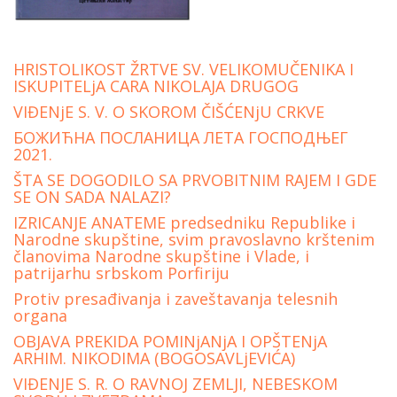
HRISTOLIKOST ŽRTVE SV. VELIKOMUČENIKA I
ISKUPITELjA CARA NIKOLAJA DRUGOG
VIĐENjE S. V. O SKOROM ČIŠĆENjU CRKVE
БОЖИЋНА ПОСЛАНИЦА ЛЕТА ГОСПОДЊЕГ
2021.
ŠTA SE DOGODILO SA PRVOBITNIM RAJEM I GDE
SE ON SADA NALAZI?
IZRICANJE ANATEME predsedniku Republike i
Narodne skupštine, svim pravoslavno krštenim
članovima Narodne skupštine i Vlade, i
patrijarhu srbskom Porfiriju
Protiv presađivanja i zaveštavanja telesnih
organa
OBJAVA PREKIDA POMINjANjA I OPŠTENjA
ARHIM. NIKODIMA (BOGOSAVLjEVIĆA)
VIĐENJE S. R. O RAVNOJ ZEMLJI, NEBESKOM