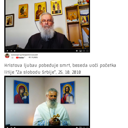
Hristova ljubav pobeđuje smrt, beseda uoči početka
litije "Za slobodu Srbije", 25. 10. 2010