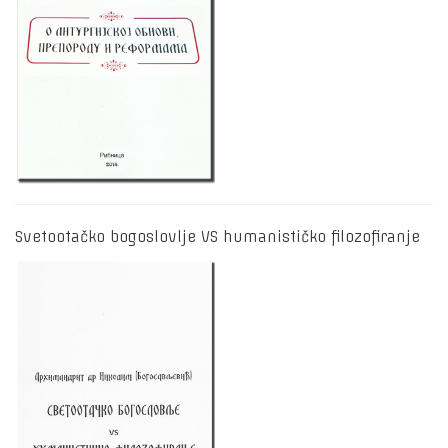
Svetootačko bogoslovlje VS humanističko filozofiranje