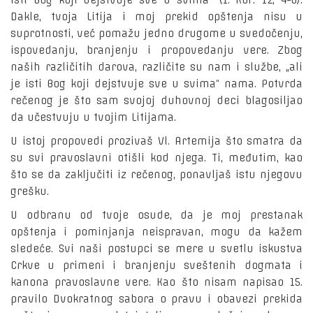
isti Bog koji dejstvuje sve u svima“ (1. Kor. 12, 4-6).
Dakle, tvoja Litija i moj prekid opštenja nisu u
suprotnosti, već pomažu jedno drugome u svedočenju,
ispovedanju, branjenju i propovedanju vere. Zbog
naših različitih darova, različite su nam i službe, „ali
je isti Bog koji dejstvuje sve u svima“ nama. Potvrda
rečenog je što sam svojoj duhovnoj deci blagosiljao
da učestvuju u tvojim Litijama.
U istoj propovedi prozivaš Vl. Artemija što smatra da
su svi pravoslavni otišli kod njega. Ti, međutim, kao
što se da zaključiti iz rečenog, ponavljaš istu njegovu
grešku.
U odbranu od tvoje osude, da je moj prestanak
opštenja i pominjanja neispravan, mogu da kažem
sledeće. Svi naši postupci se mere u svetlu iskustva
Crkve u primeni i branjenju sveštenih dogmata i
kanona pravoslavne vere. Kao što nisam napisao 15.
pravilo Dvokratnog sabora o pravu i obavezi prekida