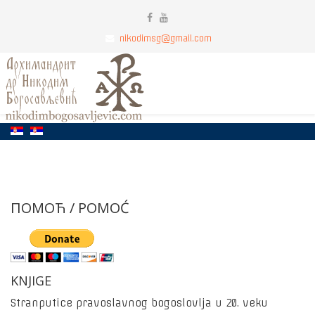
nikodimsg@gmail.com
ПОМОЋ / POMOĆ
KNJIGE
Stranputice pravoslavnog bogoslovlja u 20. veku